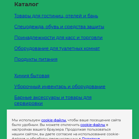
Каталог
Товары для гостиниц, отелей и бань
Спецодежда, обувь и средства защиты
Принадлежности для касс и торговли
Оборудование для туалетных комнат
Продукты питания
Химия бытовая
Уборочный инвентарь и оборудование
Барные аксессуары и товары для
сервировки
Кухонные принадлежности
Мы используем
cookie-файлы
, чтобы ваше посещение сайта
Пленка
было удобным. Вы можете отключить
cookie-файлы
в
настройках вашего браузера. Продолжая пользоваться
нашим сайтом, вы даете согласие на использование cookie-
файлов и обработку перечисленных в
Политике