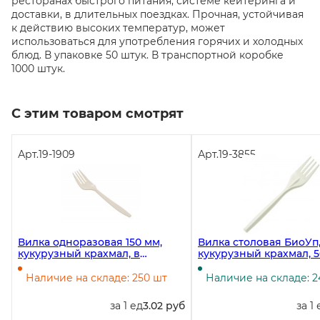
ресторанах быстрого питания, системе кейтеринга и
доставки, в длительных поездках. Прочная, устойчивая
к действию высоких температур, может
использоваться для употребления горячих и холодных
блюд. В упаковке 50 штук. В транспортной коробке
1000 штук.
С этим товаром смотрят
Арт.
19-1909
Арт.
19-3855
Вилка одноразовая 150 мм,
Вилка столовая БиоУп,
кукурузный крахмал, в
кукурузный крахмал, 5
упаковке 50 штук, в коробке
1000 штук
Наличие на складе: 250 шт
Наличие на складе: 2
за 1 ед
3.02 руб
за 1 