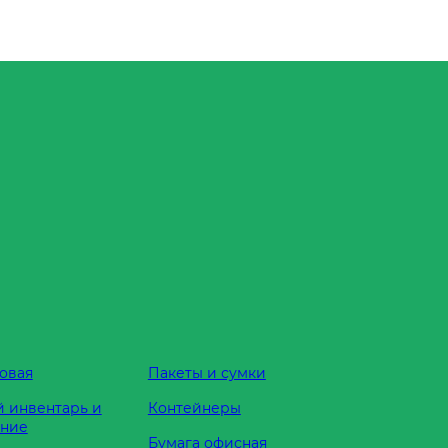
овая
Пакеты и сумки
 инвентарь и
Контейнеры
ание
Бумага офисная