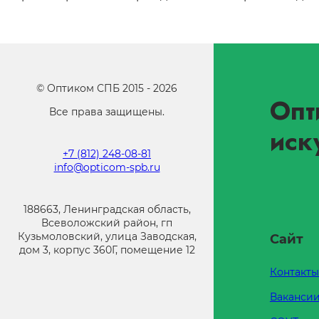
©
Оптиком СПБ
2015 -
2026
Опт
Все права защищены.
иск
+7 (812) 248-08-81
info@opticom-spb.ru
188663, Ленинградская область,
Всеволожский район, гп
Кузьмоловский, улица Заводская,
Сайт
дом 3, корпус 360Г, помещение 12
Контакты
Ваканси