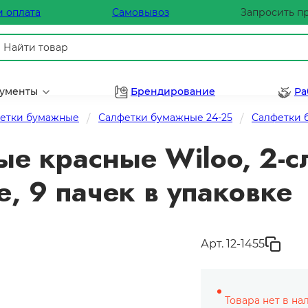
и оплата
Самовывоз
Запросить п
рументы
Брендирование
Ра
етки бумажные
Салфетки бумажные 24-25
Салфетки 
е красные Wiloo, 2-с
е, 9 пачек в упаковке
Арт. 12-1455
Товара нет в на