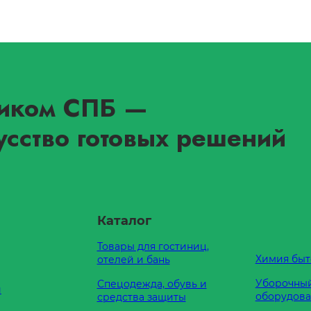
иком СПБ
—
усство готовых решений
Каталог
Товары для гостиниц,
Химия быт
отелей и бань
Уборочный
Спецодежда, обувь и
и
оборудов
средства защиты