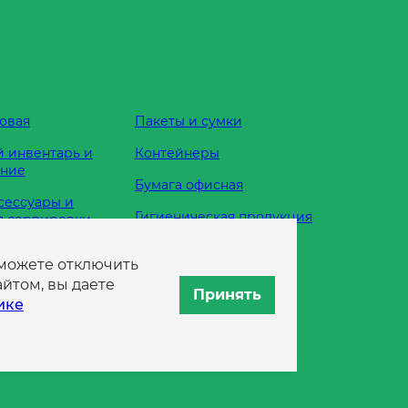
овая
Пакеты и сумки
 инвентарь и
Контейнеры
ание
Бумага офисная
сессуары и
Гигиеническая продукция
я сервировки
Одноразовая посуда
 можете отключить
жности
йтом, вы даете
Принять
ике