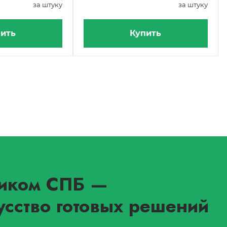
за штуку
за штуку
ить
Купить
иком СПБ
—
усство готовых решений