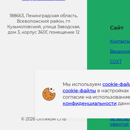
188663, Ленинградская область,
Всеволожский район, гп
Кузьмоловский, улица Заводская,
Сайт
дом 3, корпус 360Г, помещение 12
Контакты
Ваканси
СОУТ
Каталоги
Напишит
Мы используем
cookie-фа
cookie-файлы
в настройках
Политик
согласие на использовани
конфиде
конфиденциальности
данн
Информа
размещен
не являе
©
2026
Оптиком СПБ
офертой