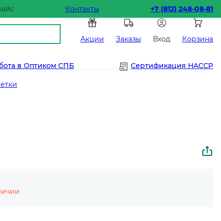
райс
Контакты
+7 (812) 248-08-81
Акции
Заказы
Вход
Корзина
бота в Оптиком СПБ
Сертификация HACCP
етки
личии