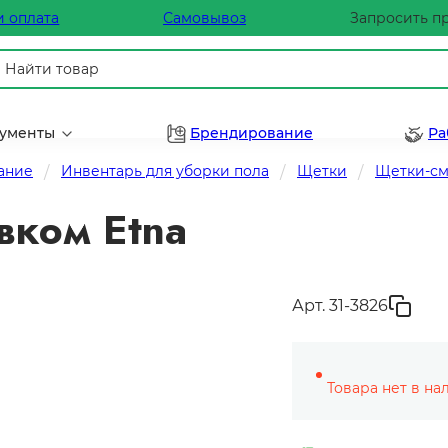
и оплата
Самовывоз
Запросить п
рументы
Брендирование
Ра
ание
Инвентарь для уборки пола
Щетки
Щетки-см
вком Etna
Арт. 31-3826
Товара нет в на