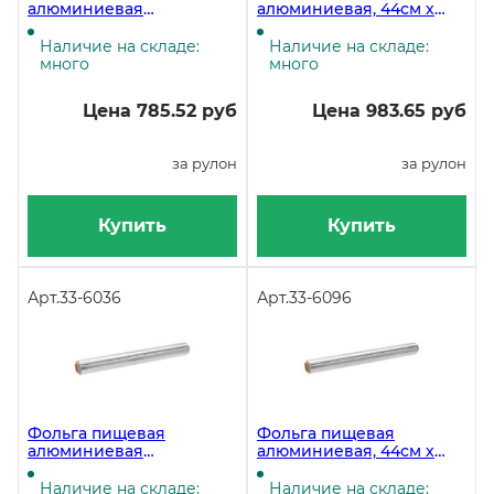
алюминиевая
алюминиевая, 44см х
Универсальная, 30см х
100м, 9 мкм
100м, 11 мкм
Наличие на складе:
Наличие на складе:
много
много
Цена 785.52 руб
Цена 983.65 руб
за рулон
за рулон
Купить
Купить
Арт.
33-6036
Арт.
33-6096
Фольга пищевая
Фольга пищевая
алюминиевая
алюминиевая, 44см х
Универсальная, 44см х
80м, 9 мкм
80м, 11 мкм
Наличие на складе:
Наличие на складе: