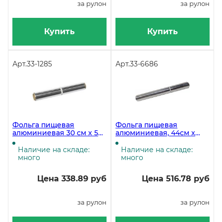
за рулон
за рулон
Купить
Купить
Арт.
33-1285
Арт.
33-6686
Фольга пищевая
Фольга пищевая
алюминиевая 30 см х 50
алюминиевая, 44см х
м, 9 мкм, стандартная, 15
50м, 9 мкм
штук
Наличие на складе:
Наличие на складе:
много
много
Цена 338.89 руб
Цена 516.78 руб
за рулон
за рулон