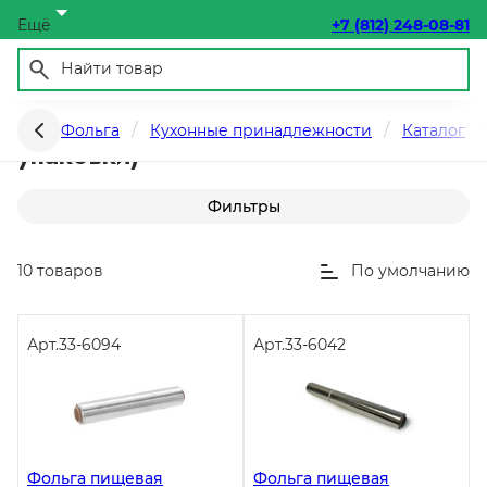
Ещё
+7 (812) 248-08-81
Профессиональная (без инд.
Фольга
Кухонные принадлежности
Каталог
упаковки)
Фильтры
10 товаров
По умолчанию
Арт.
33-6094
Арт.
33-6042
Фольга пищевая
Фольга пищевая