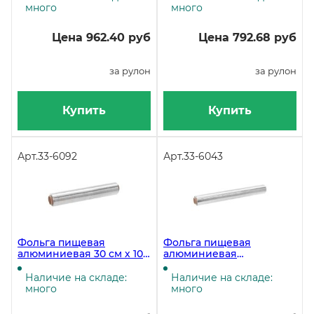
много
много
Цена 962.40 руб
Цена 792.68 руб
за рулон
за рулон
Купить
Купить
Арт.
33-6092
Арт.
33-6043
Фольга пищевая
Фольга пищевая
алюминиевая 30 см х 100
алюминиевая
м, 9 мкм
Универсальная, 44см х
100м, 11 мкм
Наличие на складе:
Наличие на складе:
много
много