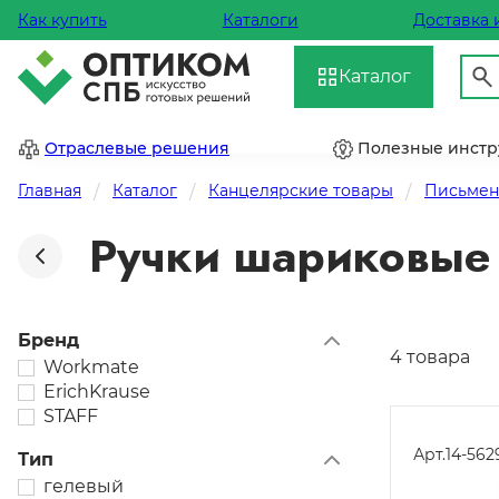
Как купить
Каталоги
Доставка 
Каталог
Отраслевые решения
Полезные инст
Главная
Каталог
Канцелярские товары
Письмен
Ручки шариковые 
Бренд
4 товара
Workmate
ErichKrause
STAFF
Арт.
14-562
Тип
гелевый