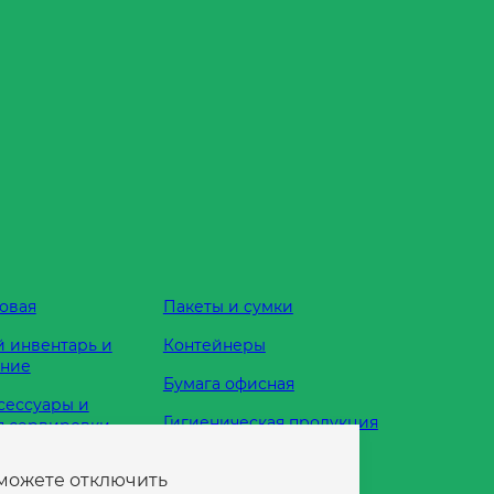
овая
Пакеты и сумки
 инвентарь и
Контейнеры
ание
Бумага офисная
сессуары и
Гигиеническая продукция
я сервировки
Одноразовая посуда
 можете отключить
жности