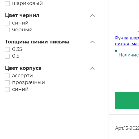
шариковый
Цвет чернил
синий
черный
Ручка шар
Толщина линии письма
синяя, ма
0,35
мм, диаме
Наличие 
0,5
Цвет корпуса
ассорти
прозрачный
синий
Арт.
15-902