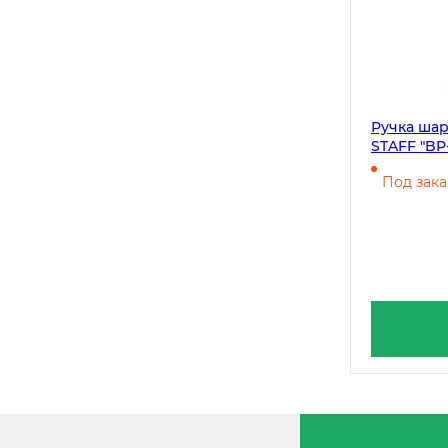
Ручка шар
STAFF "BP-
грип, кор
Под зака