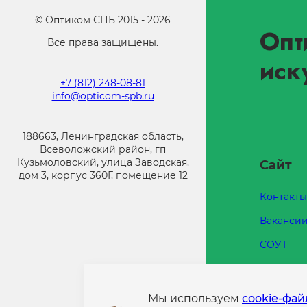
©
Оптиком СПБ
2015 -
2026
Опт
Все права защищены.
иск
+7 (812) 248-08-81
info@opticom-spb.ru
188663, Ленинградская область,
Всеволожский район, гп
Кузьмоловский, улица Заводская,
Сайт
дом 3, корпус 360Г, помещение 12
Контакты
Ваканси
СОУТ
Каталоги
Напишит
Мы используем
cookie-фа