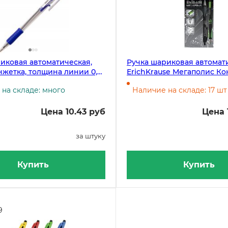
иковая автоматическая,
Ручка шариковая автомат
нжетка, толщина линии 0,5
ErichKrause Мегаполис Ко
тр 0,7 мм
(Megapolis Concept) черная,
на складе: много
Наличие на складе: 17 шт
манжетка, 0,35 мм
Цена 10.43 руб
Цена 
за штуку
Купить
Купить
9