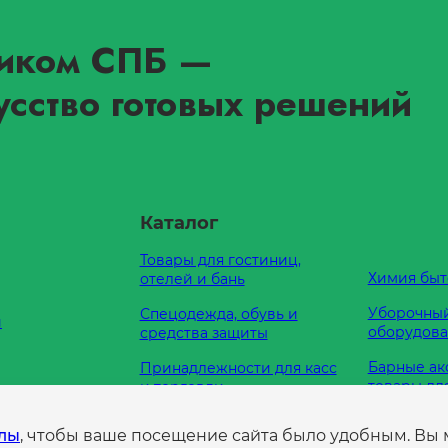
иком СПБ
—
усство готовых решений
Каталог
Товары для гостиниц,
Химия быт
отелей и бань
Уборочный
Спецодежда, обувь и
и
оборудов
средства защиты
Барные ак
Принадлежности для касс
товары дл
и торговли
Кухонные
Оборудование для
е нам
йлы
, чтобы ваше посещение сайта было удобным. Вы
принадле
туалетных комнат