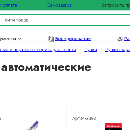
и оплата
Самовывоз
Запросить п
рументы
Брендирование
Ра
ные и чертежные принадлежности
Ручки
Ручки шар
автоматические
9
Арт.
14-2892