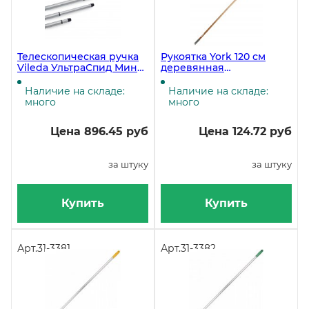
Телескопическая ручка
Рукоятка York 120 см
Vileda УльтраСпид Мини
деревянная
84-144 см
лакированная c резьбой
Наличие на складе:
Наличие на складе:
много
много
Цена 896.45 руб
Цена 124.72 руб
за штуку
за штуку
Купить
Купить
Арт.
31-3381
Арт.
31-3382