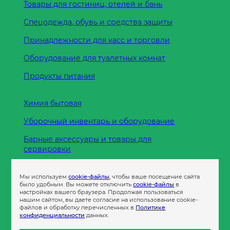
Товары для гостиниц, отелей и бань
Спецодежда, обувь и средства защиты
Принадлежности для касс и торговли
Оборудование для туалетных комнат
Продукты питания
Химия бытовая
Уборочный инвентарь и оборудование
Барные аксессуары и товары для
сервировки
Кухонные принадлежности
Мы используем
cookie-файлы
, чтобы ваше посещение сайта
Пленка
было удобным. Вы можете отключить
cookie-файлы
в
настройках вашего браузера. Продолжая пользоваться
нашим сайтом, вы даете согласие на использование cookie-
файлов и обработку перечисленных в
Политике
Пакеты и сумки
конфиденциальности
данных.