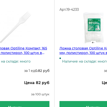
Арт.
19-4233
овая Optiline Компакт, 165
Ложка столовая Optiline К
 полистирол, 100 штук в
мм, полистирол, 100 штук 
на складе: много
Наличие на складе: мног
за 1 ед
0.82 руб
з
Цена 82 руб
Це
за 100 штук