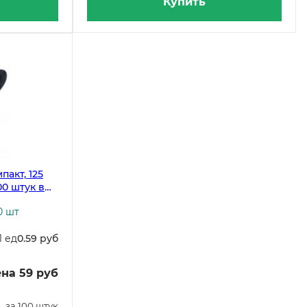
Купить
пакт, 125
00 штук в
0 шт
1 ед
0.59 руб
на 59 руб
за 100 штук