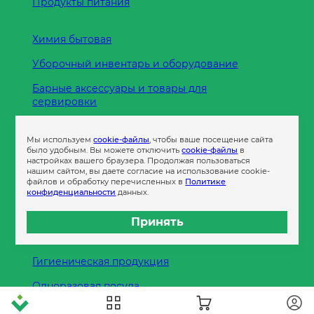
Продукты питания
Химия бытовая
Уборочный инвентарь и оборудование
Барные аксессуары и товары для
сервировки
Кухонные принадлежности
Мы используем
cookie-файлы
, чтобы ваше посещение сайта
Пленка
было удобным. Вы можете отключить
cookie-файлы
в
настройках вашего браузера. Продолжая пользоваться
нашим сайтом, вы даете согласие на использование cookie-
файлов и обработку перечисленных в
Политике
Пакеты и сумки
конфиденциальности
данных.
Контейнеры
Принять
Бумага офисная
Гигиеническая продукция
Одноразовая посуда