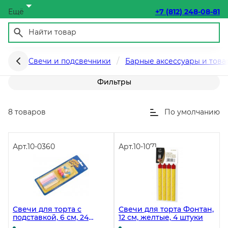
Ещё
+7 (812) 248-08-81
Свечи для торта
Свечи и подсвечники
Барные аксессуары и това
Фильтры
8 товаров
По умолчанию
Арт.
10-0360
Арт.
10-1071
Свечи для торта с
Свечи для торта Фонтан,
подставкой, 6 см, 24
12 см, желтые, 4 штуки
штуки в упаковке