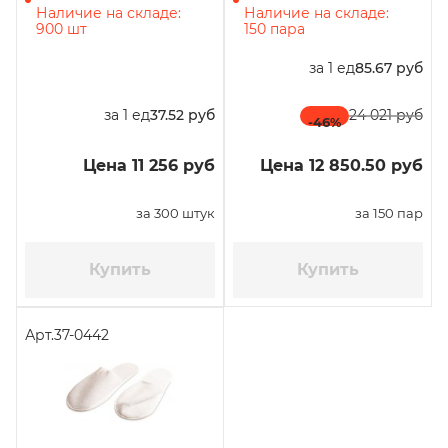
коробке
Наличие на складе:
Наличие на складе:
900 шт
150 пара
за 1 ед
85.67 руб
за 1 ед
37.52 руб
24 021 руб
-46
%
Цена 11 256 руб
Цена 12 850.50 руб
за 300 штук
за 150 пар
Купить
Купить
Арт.
37-0442