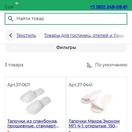
Ещё
+7 (812) 248-08-81
Тапочки одноразовые
Текстиль
Товары для гостиниц, отелей и бань
Фильтры
3 товара
По умолчанию
Арт.
37-0611
Арт.
37-0441
Тапочки из спанбонда,
Тапочки Махра Эконом
прошивные, стандарт,
МП-4-1, открытые, 150
белые, 300 штук в
штук