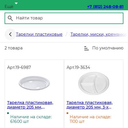
Ещё
+7 (812) 248-08-81
Тарелки пластиковые d 205 pp,ps
Тарелки пластиковые
Тарелки, миски, креманки
2 товара
По умолчанию
Арт.
19-6987
Арт.
19-3634
Тарелка пластиковая,
Тарелка пластиковая,
диаметр 205 мм,
диаметр 205 мм, 3-х
полипропилен, белая,
секционная, белая, 100
100 штук
штук
Наличие на складе:
Наличие на складе:
61600 шт
1100 шт