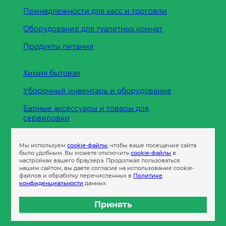
Принадлежности для касс и торговли
Оборудование для туалетных комнат
Продукты питания
Химия бытовая
Уборочный инвентарь и оборудование
Барные аксессуары и товары для
сервировки
Кухонные принадлежности
Мы используем
cookie-файлы
, чтобы ваше посещение сайта
Пленка
было удобным. Вы можете отключить
cookie-файлы
в
настройках вашего браузера. Продолжая пользоваться
нашим сайтом, вы даете согласие на использование cookie-
файлов и обработку перечисленных в
Политике
Пакеты и сумки
конфиденциальности
данных.
Контейнеры
Принять
Бумага офисная