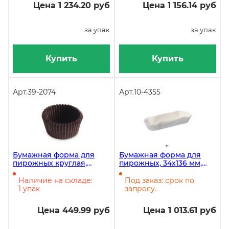
Цена 1 234.20 руб
Цена 1 156.14 руб
за упак
за упак
Купить
Купить
Арт.
39-2074
Арт.
10-4355
Бумажная форма для
Бумажная форма для
пирожных круглая,
пирожных, 34х136 мм,
диаметр 30 мм, высота 18
высота 26,5 мм, овальная,
мм, коричневая, 1000
белая, 1000 штук
Наличие на складе:
Под заказ: срок по
штук
1 упак
запросу.
Цена 449.99 руб
Цена 1 013.61 руб