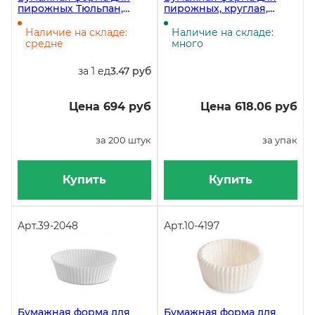
пирожных Тюльпан,
пирожных, круглая,
диаметр 50 мм, высота
диаметр 50 мм, высота 35
88 мм, коричневая, 200
мм, белая, 1000 штук
Наличие на складе:
Наличие на складе:
штук
средне
много
за 1 ед
3.47 руб
Цена 694 руб
Цена 618.06 руб
за 200 штук
за упак
Купить
Купить
Арт.
39-2048
Арт.
10-4197
Бумажная форма для
Бумажная форма для