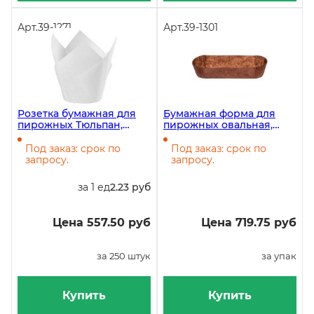
Арт.
39-1271
Арт.
39-1301
Розетка бумажная для
Бумажная форма для
пирожных Тюльпан,
пирожных овальная,
диаметр 50 мм, высота
33х83 мм, высота 22 мм,
90 мм, белая, 4000 штук
коричневая, 1000 штук
Под заказ: срок по
Под заказ: срок по
запросу.
запросу.
за 1 ед
2.23 руб
Цена 557.50 руб
Цена 719.75 руб
за 250 штук
за упак
Купить
Купить