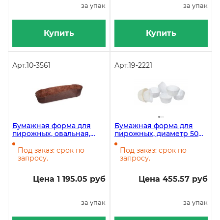
за упак
за упак
Купить
Купить
Арт.
10-3561
Арт.
19-2221
Бумажная форма для
Бумажная форма для
пирожных, овальная,
пирожных, диаметр 50
34х136 мм, высота 26,5
мм, высота 30 мм,
мм, коричневая, 1000
круглая, белая, 1000 штук
Под заказ: срок по
Под заказ: срок по
штук в упаковке
запросу.
запросу.
Цена 1 195.05 руб
Цена 455.57 руб
за упак
за упак