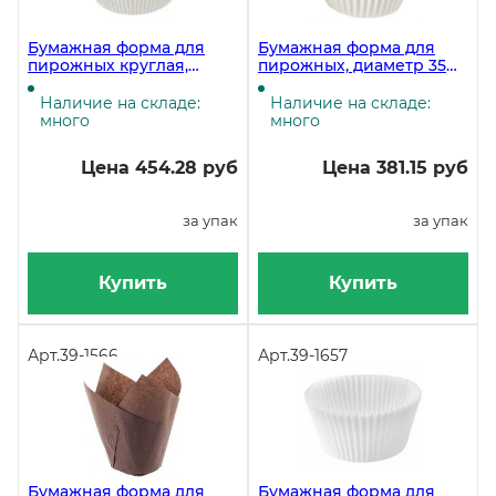
Бумажная форма для
Бумажная форма для
пирожных круглая,
пирожных, диаметр 35
диаметр 45 мм, высота 25
мм, высота 20 мм,
мм, белая, 1000 штук в
круглая, белая, 1000 штук
Наличие на складе:
Наличие на складе:
упаковке
много
много
Цена 454.28 руб
Цена 381.15 руб
за упак
за упак
Купить
Купить
Арт.
39-1566
Арт.
39-1657
Бумажная форма для
Бумажная форма для