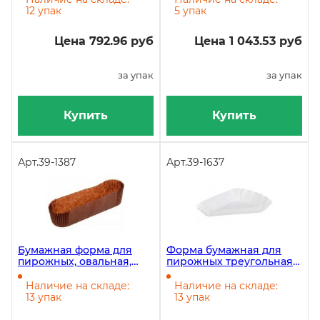
штук
12 упак
5 упак
Цена 792.96 руб
Цена 1 043.53 руб
за упак
за упак
Купить
Купить
Арт.
39-1387
Арт.
39-1637
Бумажная форма для
Форма бумажная для
пирожных, овальная,
пирожных треугольная
35х136 мм, высота 27 мм,
102х102х75 мм, высота 25
коричневая, 1000 штук
мм, белая, 1000 штук
Наличие на складе:
Наличие на складе:
13 упак
13 упак