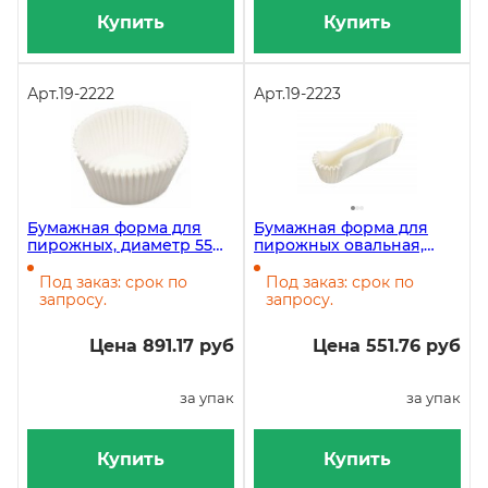
Купить
Купить
Арт.
19-2222
Арт.
19-2223
Бумажная форма для
Бумажная форма для
пирожных, диаметр 55
пирожных овальная,
мм, высота 43 мм,
28х110 мм, высота 26 мм,
круглая, белая, 1000 штук
белая, 1000 штук
Под заказ: срок по
Под заказ: срок по
запросу.
запросу.
Цена 891.17 руб
Цена 551.76 руб
за упак
за упак
Купить
Купить