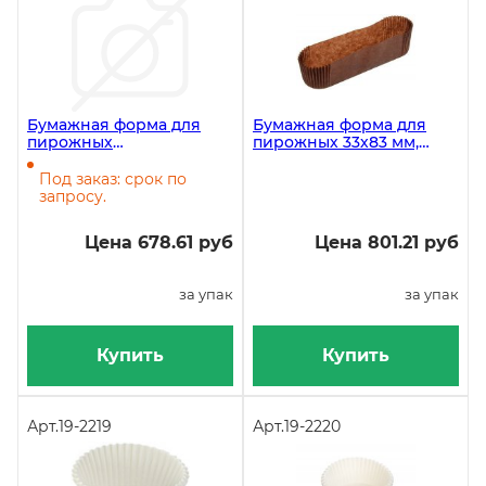
Бумажная форма для
Бумажная форма для
пирожных
пирожных 33х83 мм,
прямоугольная, 62х120
высота 22 мм, овальная,
мм, высота 15 мм, белый,
коричневая, 1000 штук
Под заказ: срок по
1000 штук в упаковке
запросу.
Цена 678.61 руб
Цена 801.21 руб
за упак
за упак
Купить
Купить
Арт.
19-2219
Арт.
19-2220