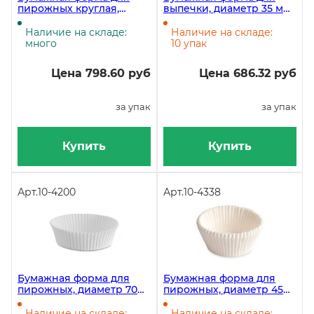
пирожных круглая,
выпечки, диаметр 35 мм,
диаметр 70 мм, высота 25
высота 20 мм, круглая,
мм, белая, 1000 штук в
белая, 2000 штук
Наличие на складе:
Наличие на складе:
упаковке
много
10 упак
Цена 798.60 руб
Цена 686.32 руб
за упак
за упак
Купить
Купить
Арт.
10-4200
Арт.
10-4338
Бумажная форма для
Бумажная форма для
пирожных, диаметр 70
пирожных, диаметр 45
мм, высота 25 мм,
мм, высота 26 мм,
круглая, белая, 1000 штук
круглая, белая, 2000
Наличие на складе:
Наличие на складе: