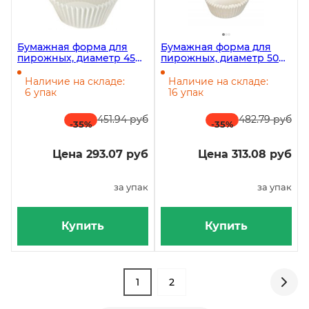
Бумажная форма для
Бумажная форма для
пирожных, диаметр 45
пирожных, диаметр 50
мм, высота 27,5 мм,
мм, высота 25 мм,
круглая, белая, 1000 штук
круглая, белая, 1000 штук
Наличие на складе:
Наличие на складе:
6 упак
16 упак
451.94 руб
482.79 руб
-35
%
-35
%
Цена 293.07 руб
Цена 313.08 руб
за упак
за упак
Купить
Купить
1
2