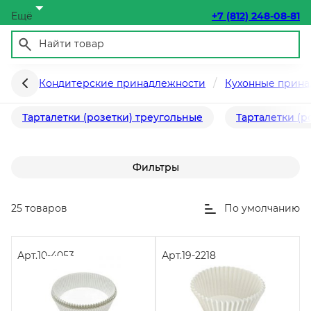
Ещё
+7 (812) 248-08-81
Тарталетки бумажные
Кондитерские принадлежности
Кухонные прин
Тарталетки (розетки) треугольные
Тарталетки (р
Фильтры
25 товаров
По умолчанию
Арт.
10-4053
Арт.
19-2218