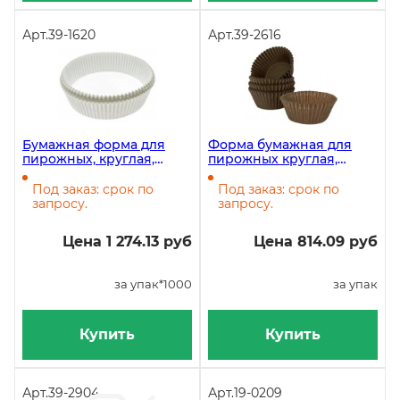
Арт.
39-1620
Арт.
39-2616
Бумажная форма для
Форма бумажная для
пирожных, круглая,
пирожных круглая,
диаметр 90 мм, высота
диаметр 40 мм, высота 21
25 мм, белая, 1000 штук
мм, коричневая, 1000
Под заказ: срок по
Под заказ: срок по
штук
запросу.
запросу.
Цена 1 274.13 руб
Цена 814.09 руб
за упак*1000
за упак
Купить
Купить
Арт.
39-2904
Арт.
19-0209