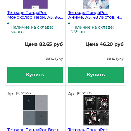
Тетрадь ПандаРог
Тетрадь ПандаРог
Моноколор Неон, А5, 96
Аниме, А5, 48 листов, на
листов, скрепка, клетка,
скрепке, клетка,
мелованный картон
мелованный картон
Наличие на складе:
Наличие на складе:
много
255 шт
Цена 82.65 руб
Цена 46.20 руб
за штуку
за штуку
Купить
Купить
Арт.
15-7249
Арт.
15-7250
Тетрадь ПандаРог Все в
Тетрадь ПандаРог