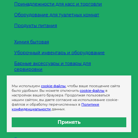
Принадлежности для касс и торговли
Оборудование для туалетных комнат
Продукты питания
Химия бытовая
Уборочный инвентарь и оборудование
Барные аксессуары и товары для
сервировки
Кухонные принадлежности
Мы используем
cookie-файлы
, чтобы ваше посещение сайта
Пленка
было удобным. Вы можете отключить
cookie-файлы
в
настройках вашего браузера. Продолжая пользоваться
нашим сайтом, вы даете согласие на использование cookie-
файлов и обработку перечисленных в
Политике
Пакеты и сумки
конфиденциальности
данных.
Контейнеры
Принять
Бумага офисная