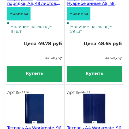
порядке, А5, 48 листов,
Нуарное аниме А5, 48
на скрепке, клетка,
листов, на скрепке,
мелованный картон
клетка, мелованный
Новинка
Новинка
картон
Наличие на складе:
Наличие на складе:
111 шт
59 шт
Цена 49.78 руб
Цена 48.65 руб
за штуку
за штуку
Купить
Купить
Арт.
15-7318
Арт.
15-5803
Тетрадь А4 Workmate, 96
Тетрадь А4 Workmate, 96