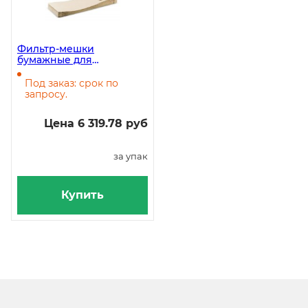
Фильтр-мешки
бумажные для
пылесосов T 8/1
классические, 10 штук
Под заказ: срок по
запросу.
Цена 6 319.78 руб
за упак
Купить