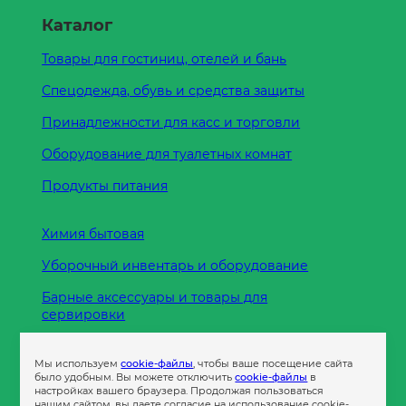
Каталог
Товары для гостиниц, отелей и бань
Спецодежда, обувь и средства защиты
Принадлежности для касс и торговли
Оборудование для туалетных комнат
Продукты питания
Химия бытовая
Уборочный инвентарь и оборудование
Барные аксессуары и товары для
сервировки
Кухонные принадлежности
Мы используем
cookie-файлы
, чтобы ваше посещение сайта
Пленка
было удобным. Вы можете отключить
cookie-файлы
в
настройках вашего браузера. Продолжая пользоваться
нашим сайтом, вы даете согласие на использование cookie-