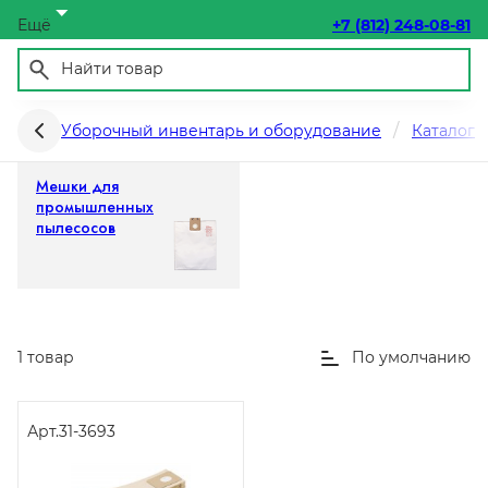
Ещё
+7 (812) 248-08-81
Уборочная техника
Уборочный инвентарь и оборудование
Каталог
Мешки для
промышленных
пылесосов
1 товар
По умолчанию
Арт.
31-3693