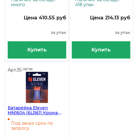
много
418 упак
Цена 410.55 руб
Цена 214.13 руб
за упак
за упак
Купить
Купить
Арт.
35-1928
Батарейка Eleven
MN1604 (6LR61) Крона,
алкалиновая, BC1
Под заказ: срок по
запросу.