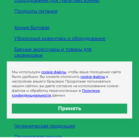
Оборудование для туалетных комнат
Продукты питания
Химия бытовая
Уборочный инвентарь и оборудование
Барные аксессуары и товары для
сервировки
Кухонные принадлежности
Мы используем
cookie-файлы
, чтобы ваше посещение сайта
Пленка
было удобным. Вы можете отключить
cookie-файлы
в
настройках вашего браузера. Продолжая пользоваться
нашим сайтом, вы даете согласие на использование cookie-
файлов и обработку перечисленных в
Политике
Пакеты и сумки
конфиденциальности
данных.
Контейнеры
Принять
Бумага офисная
Гигиеническая продукция
Одноразовая посуда