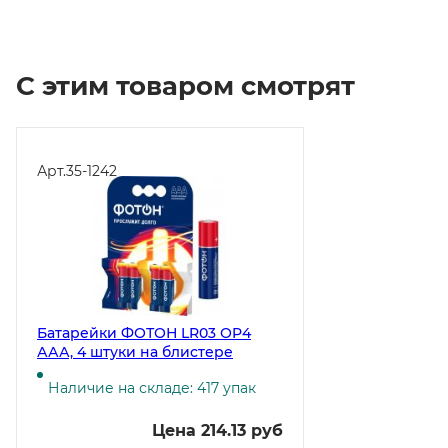
С этим товаром смотрят
Арт.
35-1242
Батарейки ФОТОН LR03 ОP4
ААА, 4 штуки на блистере
Наличие на складе: 417 упак
Цена 214.13 руб