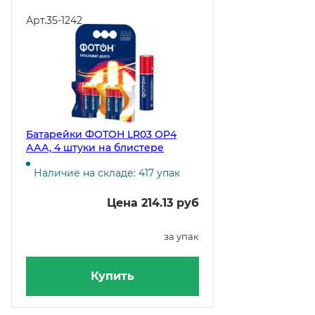
Арт.
35-1242
Батарейки ФОТОН LR03 ОP4
ААА, 4 штуки на блистере
Наличие на складе: 417 упак
Цена 214.13 руб
за упак
Купить