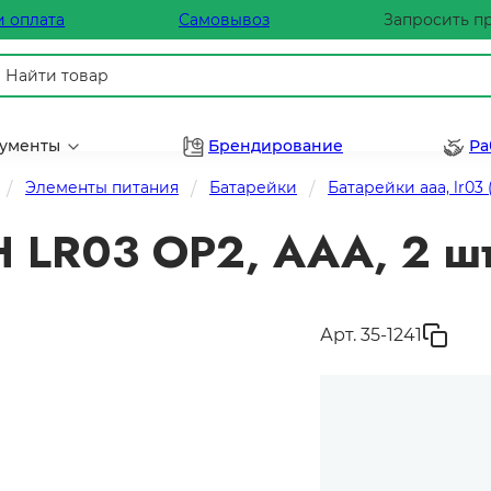
и оплата
Самовывоз
Запросить п
рументы
Брендирование
Ра
Элементы питания
Батарейки
Батарейки aaa, lr0
LR03 ОP2, ААА, 2 шт
Арт. 35-1241