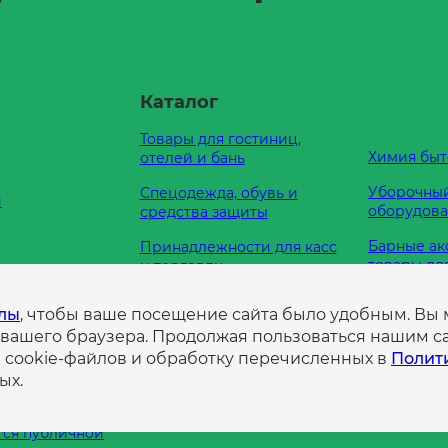
Каталог
Товары для гостиниц,
Химия быт
отелей и бань
Уборочный
Спецодежда, обувь и
и
оборудов
средства защиты
Барные ак
Принадлежности для касс
товары дл
и торговли
Кухонные
Оборудование для
е нам
йлы
, чтобы ваше посещение сайта было удобным. Вы
принадле
туалетных комнат
 вашего браузера. Продолжая пользоваться нашим са
а
Пленка
Продукты питания
е cookie-файлов и обработку перечисленных в
Полит
нциальности
ых.
ция,
ная на сайте,
тся публичной