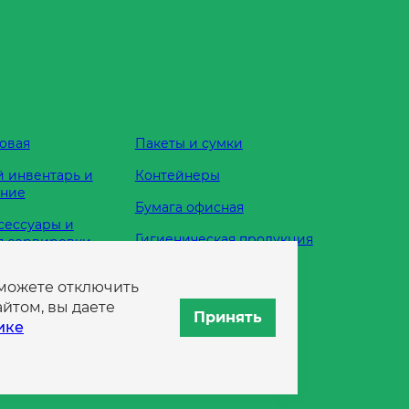
овая
Пакеты и сумки
 инвентарь и
Контейнеры
ание
Бумага офисная
сессуары и
Гигиеническая продукция
я сервировки
Одноразовая посуда
 можете отключить
жности
йтом, вы даете
Принять
ике