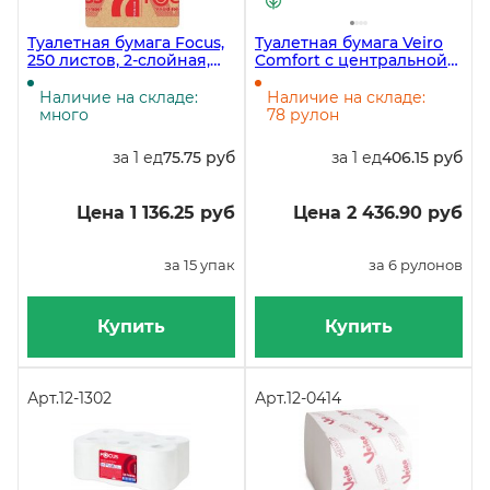
Туалетная бумага Focus,
Туалетная бумага Veiro
250 листов, 2-слойная,
Comfort с центральной
листовая, белая, 10,8х23
вытяжкой TP210, 2-
см, V-сложения, 15
слойная, белая, 215
Наличие на складе:
Наличие на складе:
упаковок в мешке
метров, 6 рулонов в
много
78 рулон
упаковке
за 1 ед
75.75 руб
за 1 ед
406.15 руб
Цена 1 136.25 руб
Цена 2 436.90 руб
за 15 упак
за 6 рулонов
Купить
Купить
Арт.
12-1302
Арт.
12-0414