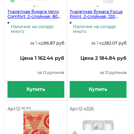
Туалетная бумага Veiro
Туалетная бумага Focus
Comfort, 2-слойная, 80
Point, 2-слойная, 120
метров, центральная
метров, белая, с
вытяжка, белая, 12
центральной вытяжкой,
Наличие на складе:
Наличие на складе:
рулонов в упаковке
12 штук
много
много
за 1 ед
96.87 руб
за 1 ед
182.07 руб
Цена 1 162.44 руб
Цена 2 184.84 руб
за 12 рулонов
за 12 рулонов
Купить
Купить
Арт.
12-1620
Арт.
12-4326