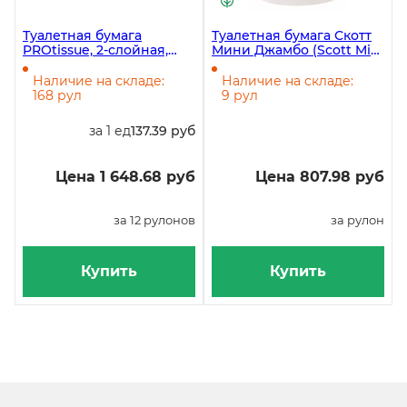
Туалетная бумага
Туалетная бумага Скотт
PROtissue, 2-слойная,
Мини Джамбо (Scott Mini
белая, с тиснением, 120
Jumbo), 2-слойная, 200
метров, 12 рулонов в
метров, втулка 7,5 см,
Наличие на складе:
Наличие на складе:
упаковке
белая, 12 рулонов
168 рул
9 рул
за 1 ед
137.39 руб
Цена 1 648.68 руб
Цена 807.98 руб
за 12 рулонов
за рулон
Купить
Купить