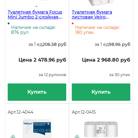
Туалетная бумага Focus
Туалетная бумага
Mini Jumbo 2-слойная,
листовая Veiro
170 метров, белая, в
Professional Premium, 2-
упаковке 12 штук
слойная, белая, 250
Наличие на складе:
Наличие на складе:
листов, 30 пачек в
876 рул
180 упак
упаковке
за 1 ед
206.58 руб
за 1 ед
98.96 руб
Цена 2 478.96 руб
Цена 2 968.80 руб
за 12 рулонов
за 30 упак
Купить
Купить
Арт.
12-4044
Арт.
12-0415