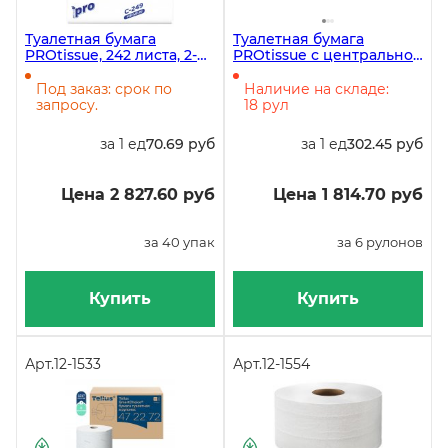
Туалетная бумага
Туалетная бумага
PROtissue, 242 листа, 2-
PROtissue с центральной
слойная, V-сложения,
вытяжкой, 2-слойная, 215
листовая, белая, 40 штук
метров, белая, 6 рулонов
Под заказ: срок по
Наличие на складе:
запросу.
18 рул
за 1 ед
70.69 руб
за 1 ед
302.45 руб
Цена 2 827.60 руб
Цена 1 814.70 руб
за 40 упак
за 6 рулонов
Купить
Купить
Арт.
12-1533
Арт.
12-1554