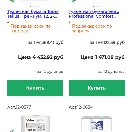
Туалетная бумага Торк-
Туалетная бумага Veiro
Tellus Премиум, Т2, 2-
Professional Comfort
слойная, белая, 170
T206, 2-слойная, белая,
метров, 12 рулонов в
125 метров, 12 рулонов в
Под заказ: срок по
Под заказ: срок по
упаковке
упаковке
запросу.
запросу.
за 1 ед
369.41 руб
за 1 ед
122.59 руб
Цена 4 432.92 руб
Цена 1 471.08 руб
за 12 рулонов
за 12 рулонов
Купить
Купить
Арт.
12-0377
Арт.
12-0654