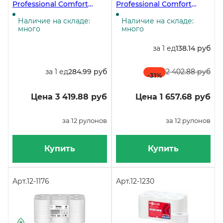
Professional Comfort
Professional Comfort
T203, 2-слойная, белая,
T204, 2-слойная, белая,
200 метров, 12 рулонов в
170 метров, 12 рулонов в
Наличие на складе:
Наличие на складе:
упаковке
упаковке
много
много
за 1 ед
138.14 руб
за 1 ед
284.99 руб
2 402.88 руб
-31
%
Цена 3 419.88 руб
Цена 1 657.68 руб
за 12 рулонов
за 12 рулонов
Купить
Купить
Арт.
12-1176
Арт.
12-1230