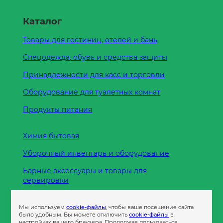
Каталог
Товары для гостиниц, отелей и бань
Спецодежда, обувь и средства защиты
Принадлежности для касс и торговли
Оборудование для туалетных комнат
Продукты питания
Химия бытовая
Уборочный инвентарь и оборудование
Барные аксессуары и товары для
сервировки
Кухонные принадлежности
Мы используем
cookie-файлы
, чтобы ваше посещение сайта
Пленка
было удобным. Вы можете отключить
cookie-файлы
в
настройках вашего браузера. Продолжая пользоваться