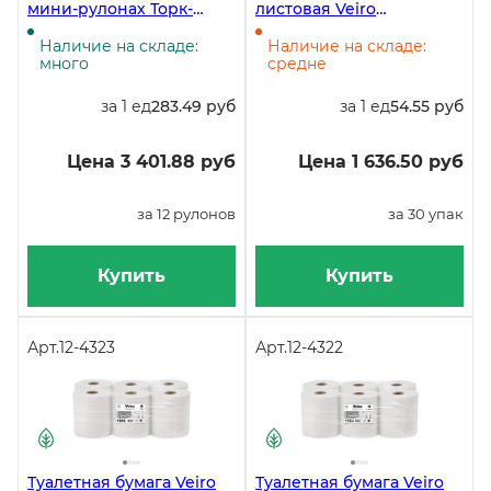
мини-рулонах Торк-
листовая Veiro
Tellus Комфорт, T2, 2-
Professional Comfort
слойная, белая, 170
TV201, 2-слойная 250
Наличие на складе:
Наличие на складе:
метров, 12 рулонов в
листов, белая, 30
много
средне
упаковке
упаковок в коробе
за 1 ед
283.49 руб
за 1 ед
54.55 руб
Цена 3 401.88 руб
Цена 1 636.50 руб
за 12 рулонов
за 30 упак
Купить
Купить
Арт.
12-4323
Арт.
12-4322
Туалетная бумага Veiro
Туалетная бумага Veiro