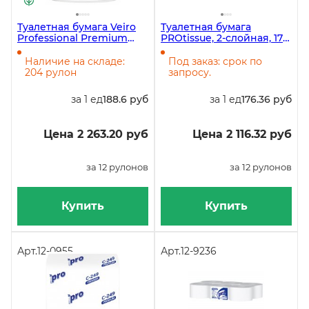
Туалетная бумага Veiro
Туалетная бумага
Professional Premium
PROtissue, 2-слойная, 170
T305, 2-слойная, белая,
метров, с тиснением,
170 метров, 12 рулонов в
белая, 12 рулонов в
Наличие на складе:
Под заказ: срок по
упаковке
упаковке
204 рулон
запросу.
за 1 ед
188.6 руб
за 1 ед
176.36 руб
Цена 2 263.20 руб
Цена 2 116.32 руб
за 12 рулонов
за 12 рулонов
Купить
Купить
Арт.
12-0955
Арт.
12-9236