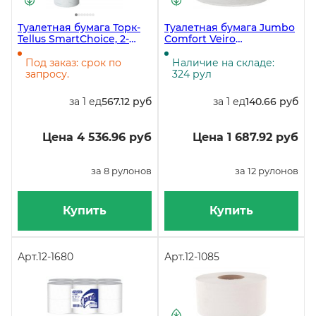
Туалетная бумага Торк-
Туалетная бумага Jumbo
Tellus SmartChoice, 2-
Comfort Veiro
слойная, белая, 207
Professional Lite, 2-
метров, 8 рулонов в
слойная, белая,
Под заказ: срок по
Наличие на складе:
упаковке
отбеленная макулатура,
запросу.
324 рул
12 рулонов в упаковке
за 1 ед
567.12 руб
за 1 ед
140.66 руб
Цена 4 536.96 руб
Цена 1 687.92 руб
за 8 рулонов
за 12 рулонов
Купить
Купить
Арт.
12-1680
Арт.
12-1085