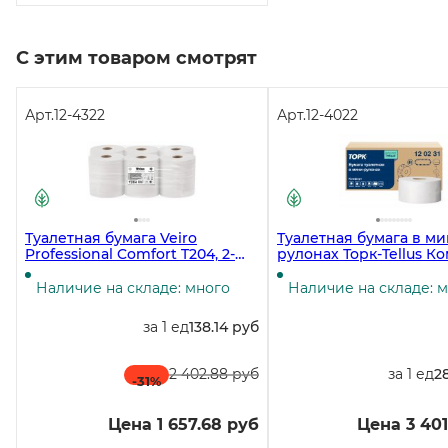
С этим товаром смотрят
Арт.
12-4322
Арт.
12-4022
Туалетная бумага Veiro
Туалетная бумага в ми
Professional Comfort T204, 2-
рулонах Торк-Tellus К
слойная, белая, 170 метров, 12
T2, 2-слойная, белая, 1
рулонов в упаковке
метров, 12 рулонов в 
Наличие на складе: много
Наличие на складе: 
за 1 ед
138.14 руб
2 402.88 руб
за 1 ед
2
-31
%
Цена 1 657.68 руб
Цена 3 401