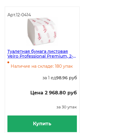
Арт.
12-0414
Туалетная бумага листовая
Veiro Professional Premium, 2-
слойная, белая, 250 листов, 30
пачек в упаковке
Наличие на складе: 180 упак
за 1 ед
98.96 руб
Цена 2 968.80 руб
за 30 упак
Купить