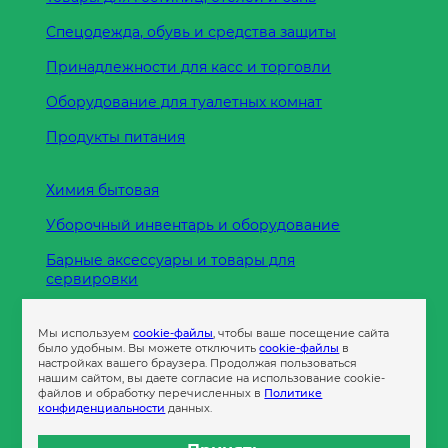
Спецодежда, обувь и средства защиты
Принадлежности для касс и торговли
Оборудование для туалетных комнат
Продукты питания
Химия бытовая
Уборочный инвентарь и оборудование
Барные аксессуары и товары для
сервировки
Кухонные принадлежности
Мы используем
cookie-файлы
, чтобы ваше посещение сайта
Пленка
было удобным. Вы можете отключить
cookie-файлы
в
настройках вашего браузера. Продолжая пользоваться
нашим сайтом, вы даете согласие на использование cookie-
файлов и обработку перечисленных в
Политике
Пакеты и сумки
конфиденциальности
данных.
Контейнеры