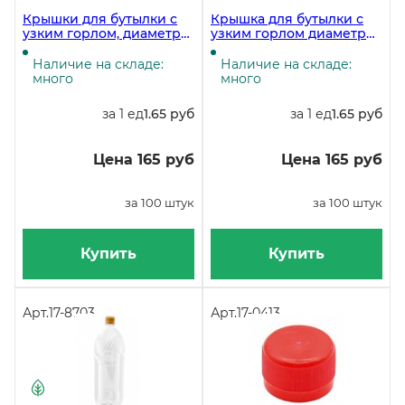
Крышки для бутылки с
Крышка для бутылки с
узким горлом, диаметр
узким горлом диаметр
28 мм, красные АПГ, 100
28 мм, белая АПГ, 100
штук (бутылки 17-3943, 17-
штук (бутылки 17-3943, 17-
Наличие на складе:
Наличие на складе:
4052, 17-4247, 17-4125)
4052, 17-4247, 17-4125)
много
много
за 1 ед
1.65 руб
за 1 ед
1.65 руб
Цена 165 руб
Цена 165 руб
за 100 штук
за 100 штук
Купить
Купить
Арт.
17-8703
Арт.
17-0413