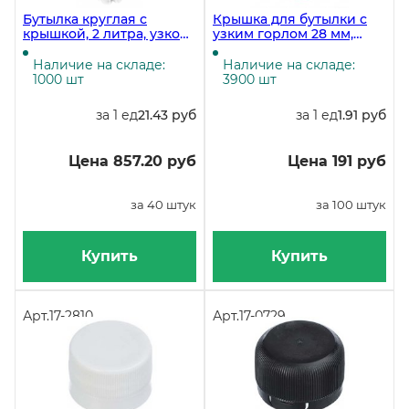
Бутылка круглая с
Крышка для бутылки с
крышкой, 2 литра, узкое
узким горлом 28 мм,
горло 28 мм,
красная, 4500 штук
прозрачная, 40 штук
Наличие на складе:
Наличие на складе:
1000 шт
3900 шт
за 1 ед
21.43 руб
за 1 ед
1.91 руб
Цена 857.20 руб
Цена 191 руб
за 40 штук
за 100 штук
Купить
Купить
Арт.
17-2810
Арт.
17-0729