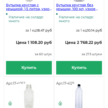
Бутылка круглая с
Бутылка круглая без
крышкой, 1,5 литра, узкое
крышки, 100 мл, узкое
горло 28 мм,
горло 28 мм,
прозрачная, 60 штук
прозрачная, 273 штуки
Наличие на складе:
Наличие на складе:
(крышка 17-4343, 17-4428)
много
много
за 1 ед
18.47 руб
за 1 ед
10.14 руб
Цена 1 108.20 руб
Цена 2 768.22 руб
за 60 штук
за 273 штуки
Купить
Купить
Арт.
17-4052
Арт.
17-4125