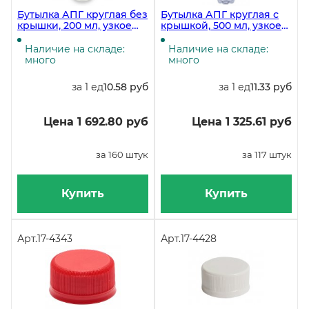
Бутылка АПГ круглая без
Бутылка АПГ круглая с
крышки, 200 мл, узкое
крышкой, 500 мл, узкое
горло 28 мм,
горло 28 мм,
прозрачная, 160 штук
прозрачная, 117 штук
Наличие на складе:
Наличие на складе:
(крышка 17-4343, 17-4428)
много
много
за 1 ед
10.58 руб
за 1 ед
11.33 руб
Цена 1 692.80 руб
Цена 1 325.61 руб
за 160 штук
за 117 штук
Купить
Купить
Арт.
17-4343
Арт.
17-4428