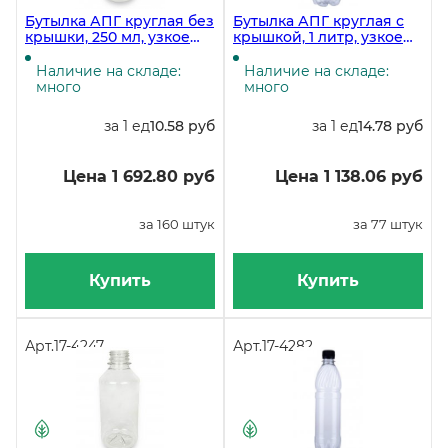
Бутылка АПГ круглая без
Бутылка АПГ круглая с
крышки, 250 мл, узкое
крышкой, 1 литр, узкое
горло 28 мм,
горло 28 мм,
прозрачная, 160 штук
прозрачная, 77 штук
Наличие на складе:
Наличие на складе:
(крышка 17-4343, 17-4428)
много
много
за 1 ед
10.58 руб
за 1 ед
14.78 руб
Цена 1 692.80 руб
Цена 1 138.06 руб
за 160 штук
за 77 штук
Купить
Купить
Арт.
17-4247
Арт.
17-4282