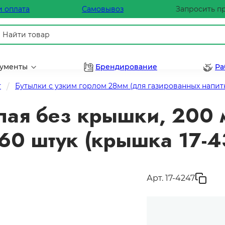
и оплата
Самовывоз
Запросить п
рументы
Брендирование
Ра
т
Бутылки с узким горлом 28мм (для газированных напитк
лая без крышки, 200 м
160 штук (крышка 17-4
Арт. 17-4247