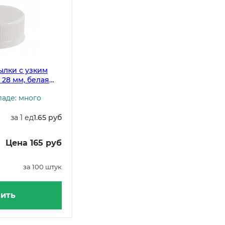
ылки с узким
28 мм, белая
утылки 17-3943,
ладе: много
7-4125)
за 1 ед
1.65 руб
Цена 165 руб
за 100 штук
ить