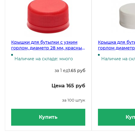
Крышки для бутылки с узким
Крышка для бут
горлом, диаметр 28 мм, красные
горлом диаметр 
АПГ, 100 штук (бутылки 17-3943,
АПГ, 100 штук (б
Наличие на складе: много
Наличие на ск
17-4052, 17-4247, 17-4125)
17-4052, 17-4247, 1
за 1 ед
1.65 руб
Цена 165 руб
за 100 штук
Купить
Куп