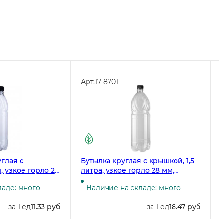
Арт.
17-8701
глая с
Бутылка круглая с крышкой, 1,5
, узкое горло 28
литра, узкое горло 28 мм,
117 штук
прозрачная, 60 штук
ладе: много
Наличие на складе: много
за 1 ед
11.33 руб
за 1 ед
18.47 руб