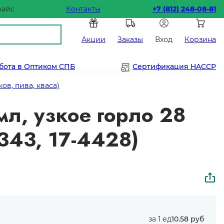
райс
Контакты
+7 (812) 248-08-81
Акции
Заказы
Вход
Корзина
бота в Оптиком СПБ
Сертификация HACCP
ов, пива, кваса)
л, узкое горло 28
343, 17-4428)
за 1 ед
10.58 руб