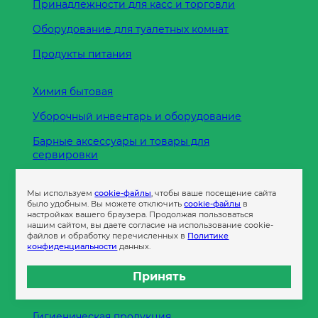
Принадлежности для касс и торговли
Оборудование для туалетных комнат
Продукты питания
Химия бытовая
Уборочный инвентарь и оборудование
Барные аксессуары и товары для
сервировки
Кухонные принадлежности
Мы используем
cookie-файлы
, чтобы ваше посещение сайта
Пленка
было удобным. Вы можете отключить
cookie-файлы
в
настройках вашего браузера. Продолжая пользоваться
нашим сайтом, вы даете согласие на использование cookie-
файлов и обработку перечисленных в
Политике
Пакеты и сумки
конфиденциальности
данных.
Контейнеры
Принять
Бумага офисная
Гигиеническая продукция