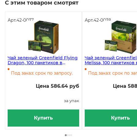
С этим товаром смотрят
Арт.
42-0037
Арт.
42-0038
Чай зеленый Greenfield Flying
Чай зеленый Greenfie
Dragon, 100 пакетиков в
Melissa, 100 пакетиков 
упаковке
упаковке
Под заказ: срок по запросу.
Под заказ: срок по за
Цена 586.64 руб
Цена 588
за упак
Купить
Купить