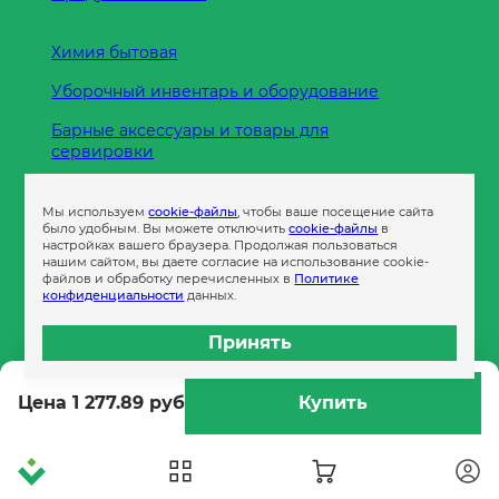
Химия бытовая
Уборочный инвентарь и оборудование
Барные аксессуары и товары для
сервировки
Кухонные принадлежности
Мы используем
cookie-файлы
, чтобы ваше посещение сайта
Пленка
было удобным. Вы можете отключить
cookie-файлы
в
настройках вашего браузера. Продолжая пользоваться
нашим сайтом, вы даете согласие на использование cookie-
файлов и обработку перечисленных в
Политике
Пакеты и сумки
конфиденциальности
данных.
Контейнеры
Принять
Бумага офисная
Цена 1 277.89 руб
Купить
Гигиеническая продукция
Одноразовая посуда