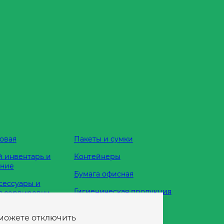
овая
Пакеты и сумки
 инвентарь и
Контейнеры
ание
Бумага офисная
сессуары и
Гигиеническая продукция
я сервировки
Одноразовая посуда
 можете отключить
жности