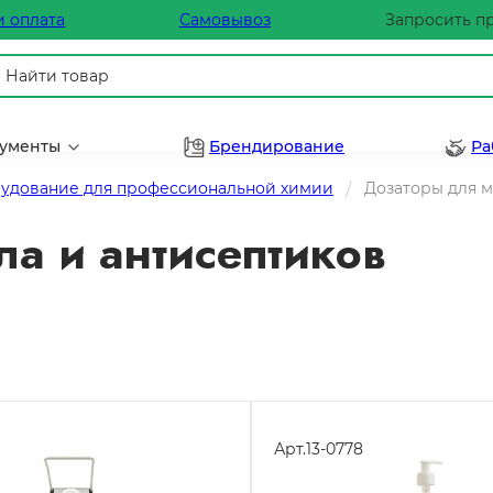
и оплата
Самовывоз
Запросить п
рументы
Брендирование
Ра
удование для профессиональной химии
Дозаторы для м
а и антисептиков
Арт.
13-0778