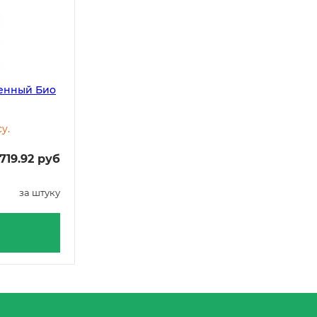
тенный Био
у.
719.92 руб
за штуку