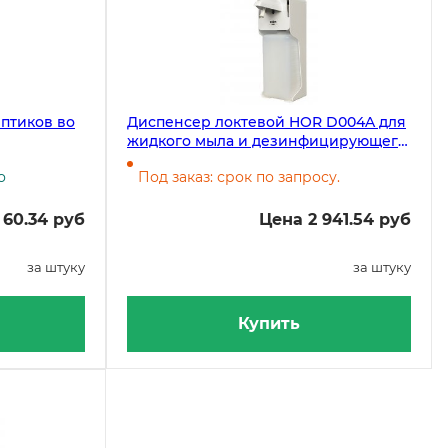
ептиков во
Диспенсер локтевой HOR D004A для
жидкого мыла и дезинфицирующего
средства, 1 литр, пластик
о
Под заказ: срок по запросу.
 60.34 руб
Цена 2 941.54 руб
за штуку
за штуку
Купить