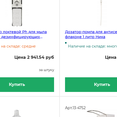
 локтевой Ph для мыла
Дозатор-помпа для антис
и дезинфицирующих
флаконе 1 литр Ника
 литр, пластик
на складе: средне
Наличие на складе: мног
Цена 2 941.54 руб
Цена
за штуку
Купить
Купить
Арт.
13-4752