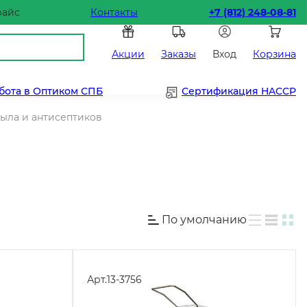
райс
Контакты
+7 (812) 248-08-81
Акции
Заказы
Вход
Корзина
бота в Оптиком СПБ
Сертификация HACCP
ыла и антисептиков
По умолчанию
Арт.
13-3756