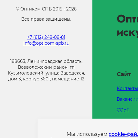
©
Оптиком СПБ
2015 -
2026
Опт
Все права защищены.
иск
+7 (812) 248-08-81
info@opticom-spb.ru
188663, Ленинградская область,
Всеволожский район, гп
Кузьмоловский, улица Заводская,
Сайт
дом 3, корпус 360Г, помещение 12
Контакты
Ваканси
СОУТ
Каталоги
Напишит
Мы используем
cookie-фа