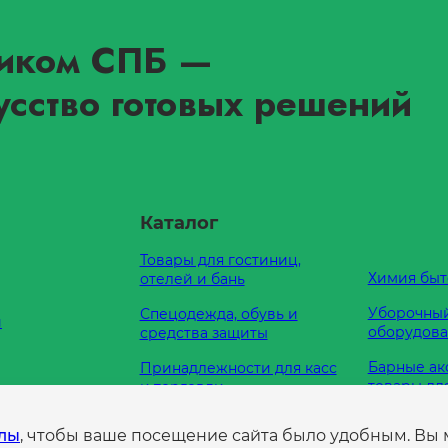
иком СПБ
—
усство готовых решений
Каталог
Товары для гостиниц,
Химия быт
отелей и бань
Уборочный
Спецодежда, обувь и
и
оборудов
средства защиты
Барные ак
Принадлежности для касс
товары дл
и торговли
Кухонные
Оборудование для
е нам
йлы
, чтобы ваше посещение сайта было удобным. Вы
принадле
туалетных комнат