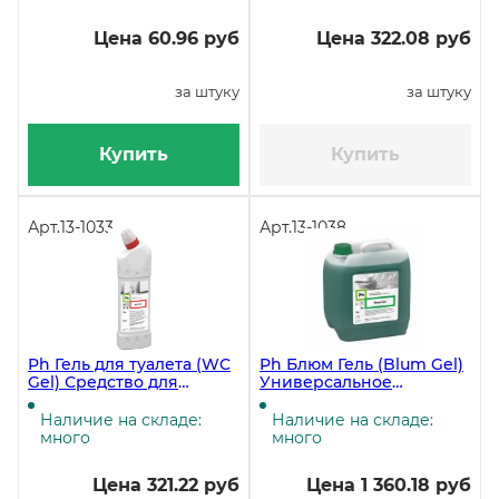
Цена 60.96 руб
Цена 322.08 руб
за штуку
за штуку
Купить
Купить
Арт.
13-1033
Арт.
13-1038
Ph Гель для туалета (WC
Ph Блюм Гель (Blum Gel)
Gel) Средство для
Универсальное
чистки унитазов 1 литр
обезжиривающее
ЧЗ
средство, 5 литров ЧЗ
Наличие на складе:
Наличие на складе:
много
много
Цена 321.22 руб
Цена 1 360.18 руб