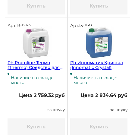
Купить
Купить
Арт.
13-1264
Арт.
13-1183
Ph Promline Термо
Ph Инноматик Кристал
(Thermo) Средство для
(Innomatic Crystal)
очистки термокамер, 5
Ополаскиватель для
литров, 6,75 кг ЧЗ
посудомоечных машин, 5
Наличие на складе:
Наличие на складе:
литров, 5,25 кг ЧЗ
много
много
Цена 2 759.32 руб
Цена 2 834.64 руб
за штуку
за штуку
Купить
Купить