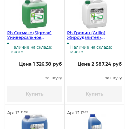
Ph Сигмакс (Sigmax)
Ph Грилин (Grilin)
Универсальное
Жироудалитель,
обезжиривающее
Средство для удаления
средство, 5 литров, 5,16
жира, 5 литров ЧЗ
Наличие на складе:
Наличие на складе:
кг ЧЗ
много
много
Цена 1 326.38 руб
Цена 2 587.24 руб
за штуку
за штуку
Купить
Купить
Арт.
13-1165
Арт.
13-1261