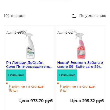
149 товаров
По умолчанию
Арт.
13-9997
Арт.
13-3275
Ph Лондри ДеСтэйн
Новый Элемент Забота о
Солв Пятновыводитель
сьюте S9 (Suite care S9)
на основе
Моющее средство для
растворителей, 600 мл
ванных комнат 600 мл
Новинка
Новинка
ЧЗ
Наличие на складе:
Наличие на складе:
18 шт
9 шт
Цена 973.70 руб
Цена 295.32 руб