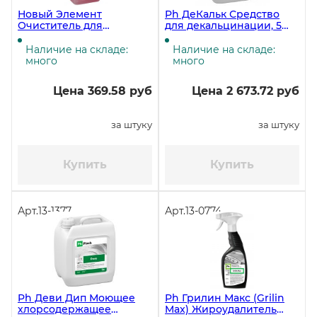
Новый Элемент
Ph ДеКальк Средство
Очиститель для
для декальцинации, 5
санитарных зон 1 литр, 6
литров
штук в упаковке
Наличие на складе:
Наличие на складе:
много
много
Цена 369.58 руб
Цена 2 673.72 руб
за штуку
за штуку
Купить
Купить
Арт.
13-1377
Арт.
13-0774
Ph Деви Дип Моющее
Ph Грилин Макс (Grilin
хлорсодержащее
Max) Жироудалитель