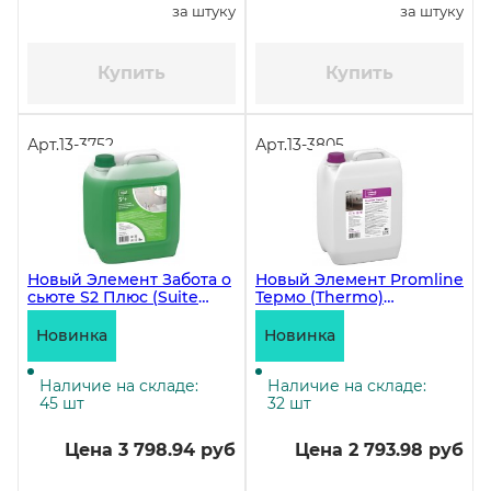
за штуку
за штуку
Купить
Купить
Арт.
13-3752
Арт.
13-3805
Новый Элемент Забота о
Новый Элемент Promline
сьюте S2 Плюс (Suite
Термо (Thermo)
care S2 Plus)
Средство для очистки
Универсальное моющее
термокамер, 10 литров,
Новинка
Новинка
средство. Концентрат, 5
12,8 кг
литров ЧЗ
Наличие на складе:
Наличие на складе:
45 шт
32 шт
Цена 3 798.94 руб
Цена 2 793.98 руб