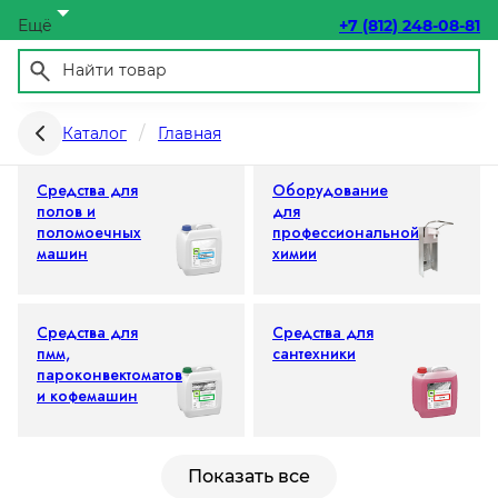
Ещё
+7 (812) 248-08-81
Химия профессиональная
Каталог
Главная
Средства для
Оборудование
полов и
для
поломоечных
профессиональной
машин
химии
Средства для
Средства для
пмм,
сантехники
пароконвектоматов
и кофемашин
Показать все