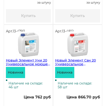
за штуку
за штуку
Купить
Купить
Арт.
13-4793
Арт.
13-4812
Новый Элемент Уни 20
Новый Элемент Сан 20
Универсальное моющее
Универсальное
средство, 5 литров
хлорсодержащее
средство, 5 литров
Новинка
Новинка
Наличие на складе:
Наличие на складе:
46 шт
58 шт
Цена 762 руб
Цена 866.70 руб