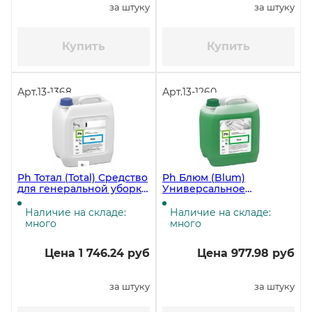
за штуку
за штуку
Купить
Купить
Арт.
13-1368
Арт.
13-1260
Ph Тотал (Total) Средство
Ph Блюм (Blum)
для генеральной уборки
Универсальное
полов и поверхностей, 5
обезжиривающее
литров ЧЗ
средство, 5 литров ЧЗ
Наличие на складе:
Наличие на складе:
много
много
Цена 1 746.24 руб
Цена 977.98 руб
за штуку
за штуку