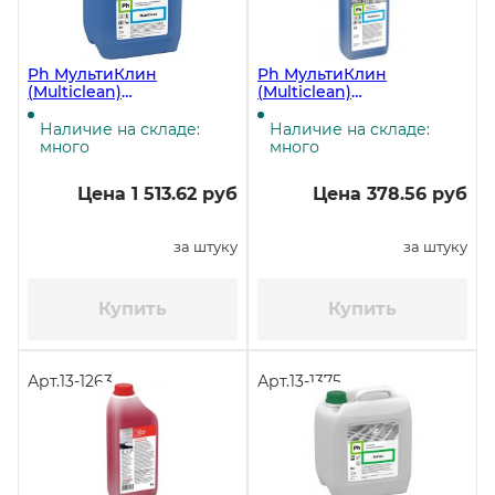
Ph МультиКлин
Ph МультиКлин
(Multiclean)
(Multiclean)
Универсальное
Универсальное
низкопенное моющее
низкопенное моющее
Наличие на складе:
Наличие на складе:
средство, 5 литров ЧЗ
средство 1 литров ЧЗ
много
много
Цена 1 513.62 руб
Цена 378.56 руб
за штуку
за штуку
Купить
Купить
Арт.
13-1263
Арт.
13-1375