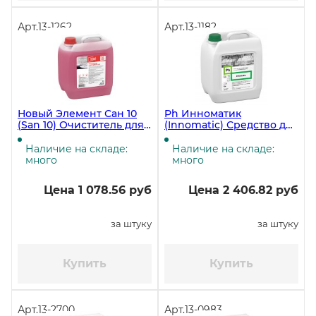
Арт.
13-1262
Арт.
13-1182
Новый Элемент Сан 10
Ph Инноматик
(San 10) Очиститель для
(Innomatic) Средство для
санитарных зон, 5
мытья посуды в
литров ЧЗ
посудомоечных
Наличие на складе:
Наличие на складе:
машинах, 5 литров, 6,15
много
много
кг ЧЗ
Цена 1 078.56 руб
Цена 2 406.82 руб
за штуку
за штуку
Купить
Купить
Арт.
13-2700
Арт.
13-0983