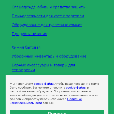
Спецодежда, обувь и средства защиты
Принадлежности для касс и торговли
Оборудование для туалетных комнат
Продукты питания
Химия бытовая
Уборочный инвентарь и оборудование
Барные аксессуары и товары для
сервировки
Кухонные принадлежности
Мы используем
cookie-файлы
, чтобы ваше посещение сайта
Пленка
было удобным. Вы можете отключить
cookie-файлы
в
настройках вашего браузера. Продолжая пользоваться
нашим сайтом, вы даете согласие на использование cookie-
файлов и обработку перечисленных в
Политике
Пакеты и сумки
конфиденциальности
данных.
Контейнеры
Принять