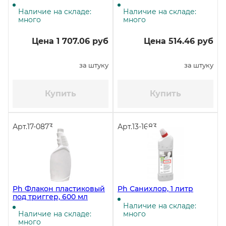
средство, 5 литров
усиленного действия,
500 мл ЧЗ
Наличие на складе:
Наличие на складе:
много
много
Цена 1 707.06 руб
Цена 514.46 руб
за штуку
за штуку
Купить
Купить
Арт.
17-0873
Арт.
13-1683
Ph Флакон пластиковый
Ph Санихлор, 1 литр
под триггер, 600 мл
Наличие на складе:
Наличие на складе:
много
много