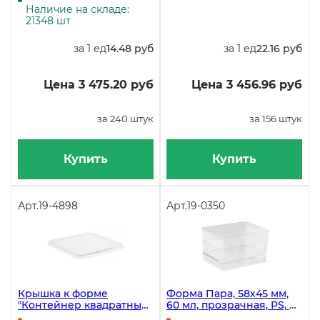
13 штук
Наличие на складе:
21348 шт
за 1 ед
14.48 руб
за 1 ед
22.16 руб
Цена 3 475.20 руб
Цена 3 456.96 руб
за 240 штук
за 156 штук
Купить
Купить
Арт.
19-4898
Арт.
19-0350
Крышка к форме
Форма Пара, 58х45 мм,
"Контейнер квадратный",
60 мл, прозрачная, PS, в
прозрачная, полистирол,
упаковке 15 штук, в