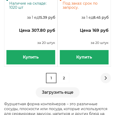
коробке 240 штуки
Наличие на складе:
Под заказ: срок по
1020 шт
запросу.
за 1 ед
15.39 руб
за 1 ед
8.45 руб
Цена 307.80 руб
Цена 169 руб
за 20 штук
за 20 штук
Купить
Купить
1
2
Загрузить еще
Фуршетная форма контейнеров – это различные
сосуды, плоскости или посуда, которые используются
для сервировки закусок, напитков и других блюд на