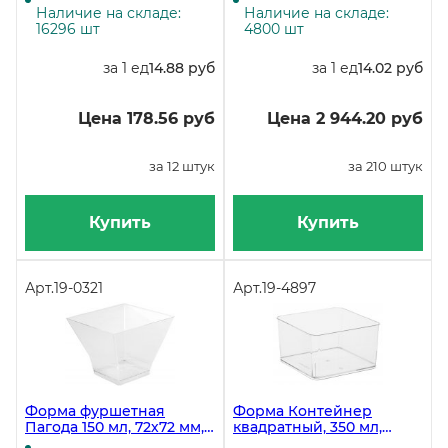
упаковке 12 штук, в
Наличие на складе:
Наличие на складе:
коробке 240 штук
16296 шт
4800 шт
за 1 ед
14.88 руб
за 1 ед
14.02 руб
Цена 178.56 руб
Цена 2 944.20 руб
за 12 штук
за 210 штук
Купить
Купить
Арт.
19-0321
Арт.
19-4897
Форма фуршетная
Форма Контейнер
Пагода 150 мл, 72х72 мм,
квадратный, 350 мл,
PS, 12 штук
прозрачная, полистирол,