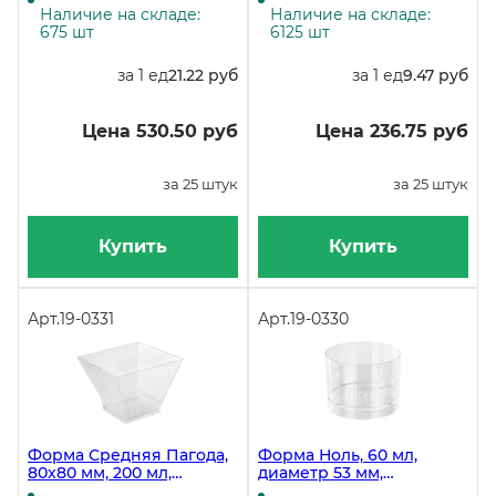
упаковке 25 штук, в
Наличие на складе:
Наличие на складе:
коробке 750 штуки
675 шт
6125 шт
за 1 ед
21.22 руб
за 1 ед
9.47 руб
Цена 530.50 руб
Цена 236.75 руб
за 25 штук
за 25 штук
Купить
Купить
Арт.
19-0331
Арт.
19-0330
Форма Средняя Пагода,
Форма Ноль, 60 мл,
80х80 мм, 200 мл,
диаметр 53 мм,
прозрачная, PS, в
прозрачная, PS, 15 штук