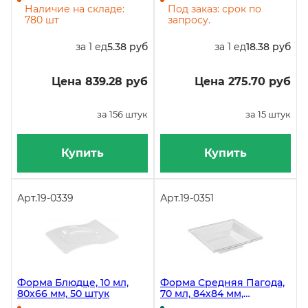
156 штук
коробке 360 штуки
Наличие на складе:
Под заказ: срок по
780 шт
запросу.
за 1 ед
5.38 руб
за 1 ед
18.38 руб
Цена 839.28 руб
Цена 275.70 руб
за 156 штук
за 15 штук
Купить
Купить
Арт.
19-0339
Арт.
19-0351
Форма Блюдце, 10 мл,
Форма Средняя Пагода,
80х66 мм, 50 штук
70 мл, 84х84 мм,
прозрачная, PS, в