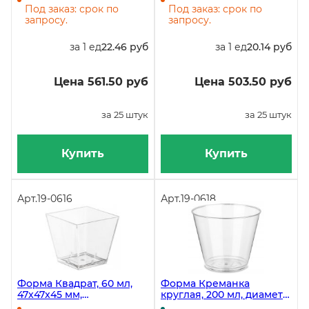
коробке 500 штук
коробке 500 штук
Под заказ: срок по
Под заказ: срок по
запросу.
запросу.
за 1 ед
22.46 руб
за 1 ед
20.14 руб
Цена 561.50 руб
Цена 503.50 руб
за 25 штук
за 25 штук
Купить
Купить
Арт.
19-0616
Арт.
19-0618
Форма Квадрат, 60 мл,
Форма Креманка
47x47x45 мм,
круглая, 200 мл, диаметр
прозрачная, PS, 20 штук
88 мм, высота 72 мм,