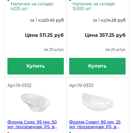
коробке 500 штук
коробке 500 штуки
Наличие на складе:
Наличие на складе:
4225 шт
15300 шт
за 1 ед
20.45 руб
за 1 ед
14.29 руб
Цена 511.25 руб
Цена 357.25 руб
за 25 штук
за 25 штук
Купить
Купить
Арт.
19-0332
Арт.
19-0333
Форма Содо, 95 мм, 50
Форма Смарт, 85 мм, 25
мл, прозрачная, PS, в
мл, прозрачная, PS, в
упаковке 50 штук, в
упаковке 50 штук, в