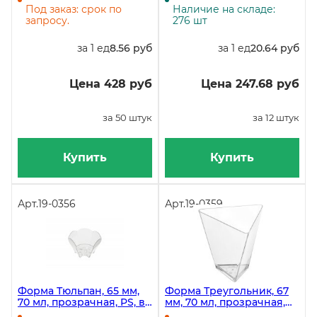
упаковке 12 штук, в
Под заказ: срок по
Наличие на складе:
коробке 240 штук
запросу.
276 шт
за 1 ед
8.56 руб
за 1 ед
20.64 руб
Цена 428 руб
Цена 247.68 руб
за 50 штук
за 12 штук
Купить
Купить
Арт.
19-0356
Арт.
19-0359
Форма Тюльпан, 65 мм,
Форма Треугольник, 67
70 мл, прозрачная, PS, в
мм, 70 мл, прозрачная,
упаковке 25 штук, в
PS, в упаковке 25 штук, в