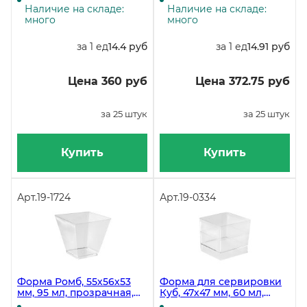
коробке 500 штук
упаковке 25 штук, в
Наличие на складе:
Наличие на складе:
коробке 500 штук
много
много
за 1 ед
14.4 руб
за 1 ед
14.91 руб
Цена 360 руб
Цена 372.75 руб
за 25 штук
за 25 штук
Купить
Купить
Арт.
19-1724
Арт.
19-0334
Форма Ромб, 55х56х53
Форма для сервировки
мм, 95 мл, прозрачная,
Куб, 47х47 мм, 60 мл,
PS, в упаковке 25 штук, в
прозрачная, PS, 15 штук