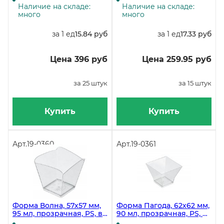
коробке 500 штук
Наличие на складе:
Наличие на складе:
много
много
за 1 ед
15.84 руб
за 1 ед
17.33 руб
Цена 396 руб
Цена 259.95 руб
за 25 штук
за 15 штук
Купить
Купить
Арт.
19-0360
Арт.
19-0361
Форма Волна, 57х57 мм,
Форма Пагода, 62х62 мм,
95 мл, прозрачная, PS, в
90 мл, прозрачная, PS, в
упаковке 25 штук, в
упаковке 25 штук, в