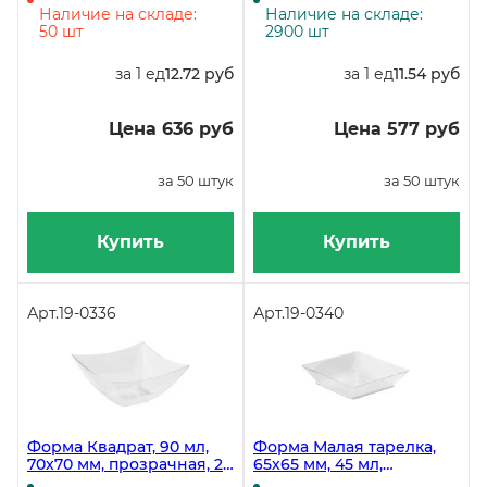
коробке 500 штук
коробке 500 штук
Наличие на складе:
Наличие на складе:
50 шт
2900 шт
за 1 ед
12.72 руб
за 1 ед
11.54 руб
Цена 636 руб
Цена 577 руб
за 50 штук
за 50 штук
Купить
Купить
Арт.
19-0336
Арт.
19-0340
Форма Квадрат, 90 мл,
Форма Малая тарелка,
70х70 мм, прозрачная, 25
65х65 мм, 45 мл,
штук в упаковке
прозрачная, PS, в