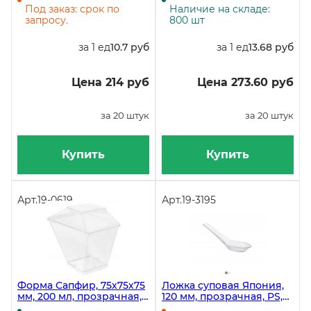
прозрачная PS, 20 штук
Под заказ: срок по
Наличие на складе:
запросу.
800 шт
за 1 ед
10.7 руб
за 1 ед
13.68 руб
Цена 214 руб
Цена 273.60 руб
за 20 штук
за 20 штук
Купить
Купить
Арт.
19-0619
Арт.
19-3195
Форма Сапфир, 75х75х75
Ложка суповая Япония,
мм, 200 мл, прозрачная,
120 мм, прозрачная, PS,
PS, в упаковке 20 штук, в
20 штук в упаковке