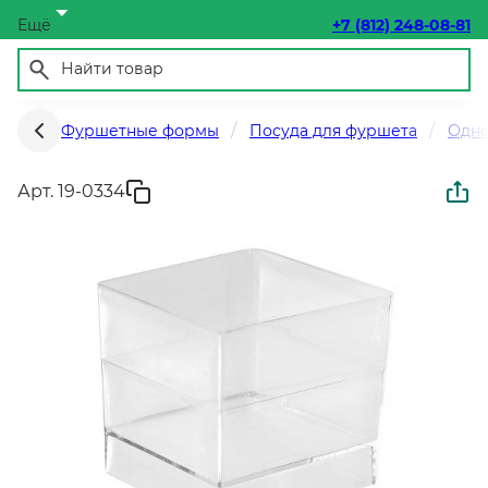
Ещё
+7 (812) 248-08-81
Фуршетные формы
Посуда для фуршета
Одно
Арт. 19-0334