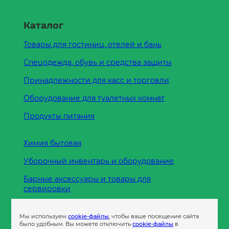
Каталог
Товары для гостиниц, отелей и бань
Спецодежда, обувь и средства защиты
Принадлежности для касс и торговли
Оборудование для туалетных комнат
Продукты питания
Химия бытовая
Уборочный инвентарь и оборудование
Барные аксессуары и товары для
сервировки
Кухонные принадлежности
Мы используем
cookie-файлы
, чтобы ваше посещение сайта
Пленка
было удобным. Вы можете отключить
cookie-файлы
в