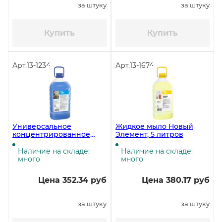
за штуку
за штуку
Купить
Купить
Арт.
13-1234
Арт.
13-1674
Универсальное
Жидкое мыло Новый
концентрированное
Элемент, 5 литров
моющее средство Новый
Элемент, ПЭТ, 5 литров
Наличие на складе:
Наличие на складе:
много
много
Цена 352.34 руб
Цена 380.17 руб
за штуку
за штуку