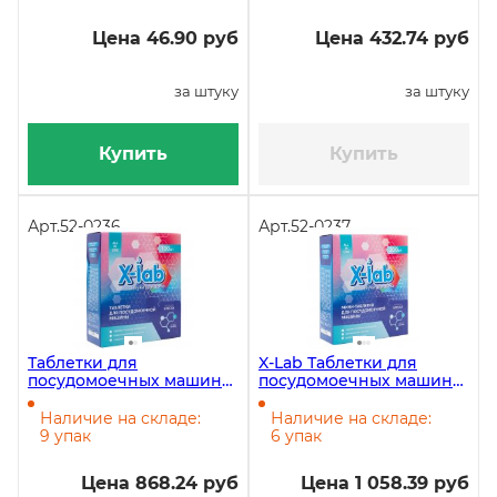
Цена 46.90 руб
Цена 432.74 руб
за штуку
за штуку
Купить
Купить
Арт.
52-0236
Арт.
52-0237
Таблетки для
X-Lab Таблетки для
посудомоечных машин
посудомоечных машин
X-Lab 2000 г, 100 таблеток
2000 г, 200 таблеток
в упаковке
Наличие на складе:
Наличие на складе:
9 упак
6 упак
Цена 868.24 руб
Цена 1 058.39 руб