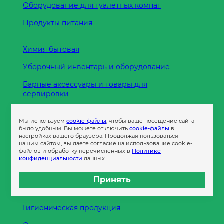
Оборудование для туалетных комнат
Продукты питания
Химия бытовая
Уборочный инвентарь и оборудование
Барные аксессуары и товары для
сервировки
Кухонные принадлежности
Мы используем
cookie-файлы
, чтобы ваше посещение сайта
Пленка
было удобным. Вы можете отключить
cookie-файлы
в
настройках вашего браузера. Продолжая пользоваться
нашим сайтом, вы даете согласие на использование cookie-
файлов и обработку перечисленных в
Политике
Пакеты и сумки
конфиденциальности
данных.
Контейнеры
Принять
Бумага офисная
Гигиеническая продукция