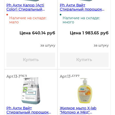
Ph Акти Калор (Acti
Ph Акти Вайт
Color) Стиральный
Стиральный порошок
порошок для цветного
для белого белья, 9 кг
белья 2,5 кг ЧЗ
Наличие на складе:
Наличие на складе:
мало
много
Цена 640.14 руб
Цена 1 983.65 руб
за штуку
за штуку
Купить
Купить
Арт.
13-3763
Арт.
13-5137
Ph Акти Вайт
Жидкое мыло X-lab
Стиральный порошок
"Молоко и Мёд"