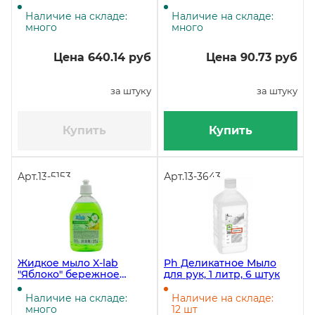
для белого белья, 2,5 кг
бережное очищение и
смягчение кожи, 500 мл
Наличие на складе:
Наличие на складе:
много
много
Цена 640.14 руб
Цена 90.73 руб
за штуку
за штуку
Купить
Купить
Арт.
13-5153
Арт.
13-3643
Жидкое мыло X-lab
Ph Деликатное Мыло
"Яблоко" бережное
для рук, 1 литр, 6 штук
очищение, 500 мл
Наличие на складе:
Наличие на складе:
много
12 шт