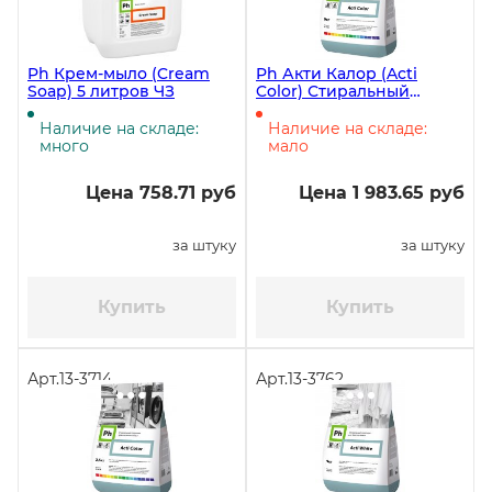
Ph Крем-мыло (Cream
Ph Акти Калор (Acti
Soap) 5 литров ЧЗ
Color) Стиральный
порошок для цветного
белья 9 кг ЧЗ
Наличие на складе:
Наличие на складе:
много
мало
Цена 758.71 руб
Цена 1 983.65 руб
за штуку
за штуку
Купить
Купить
Арт.
13-3714
Арт.
13-3762