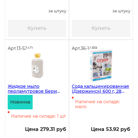
за штуку
за штуку
Купить
Купить
Арт.
13-5240
Арт.
36-1489
Жидкое мыло
Сода кальцинированная
перламутровое Бери
(Дзержинск) 600 г, 28
Чистоту! Японский чай,
штук
пэт, 5 литров
Наличие на складе:
Новинка
мало
Наличие на складе: 1 шт
Цена 279.31 руб
Цена 53.92 руб