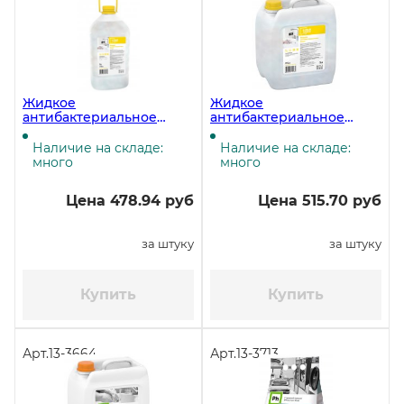
Жидкое
Жидкое
антибактериальное
антибактериальное
мыло Новый Элемент,
мыло Новый элемент
перламутровое, 5 литров
перламутровое, 5 литров
Наличие на складе:
Наличие на складе:
много
много
Цена 478.94 руб
Цена 515.70 руб
за штуку
за штуку
Купить
Купить
Арт.
13-3664
Арт.
13-3713