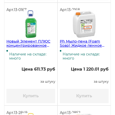
Арт.
13-0167
Арт.
13-2168
Новый Элемент ПЛЮС
Ph Мыло-пена (Foam
концентрированное
Soap) Жидкое пенное
Средство для мытья
мыло, 5 литров, ЧЗ
посуды, 5 литров
Наличие на складе:
Наличие на складе:
много
много
Цена 611.73 руб
Цена 1 220.01 руб
за штуку
за штуку
Купить
Купить
Арт.
13-2849
Арт.
13-2852