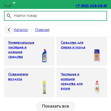
Ещё
+7 (812) 248-08-81
Химия бытовая
Каталог
Главная
Универсальные
Средства для
чистящие и
стирки и ухода
моющие
средства
Освежители
Чистящие и
воздуха
моющие
средства для
кухни
Показать все