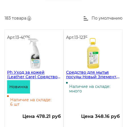
183 товара
По умолчанию
Арт.
13-4076
Арт.
13-1235
Ph Уход за кожей
Средство для мытья
(Leather Care) Средство
посуды Новый Элемент,
для очистки и ухода за
ПЭТ, 5 литров
кожаными изделиями,
Наличие на складе:
Новинка
600 мл
много
Наличие на складе:
6 шт
Цена 478.21 руб
Цена 348.16 руб