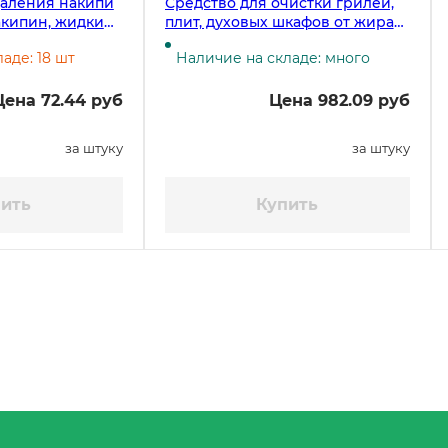
даления накипи
Средство для очистки грилей,
кипин, жидкий,
плит, духовых шкафов от жира
Unicum Gold, 3 литра
аде: 18 шт
Наличие на складе: много
Цена 72.44 руб
Цена 982.09 руб
за штуку
за штуку
ить
Купить