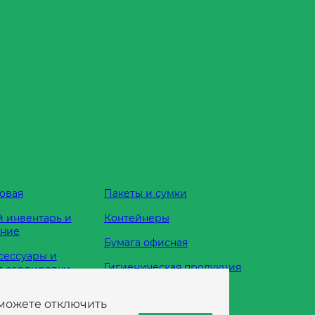
овая
Пакеты и сумки
 инвентарь и
Контейнеры
ание
Бумага офисная
сессуары и
Гигиеническая продукция
я сервировки
Одноразовая посуда
 можете отключить
жности