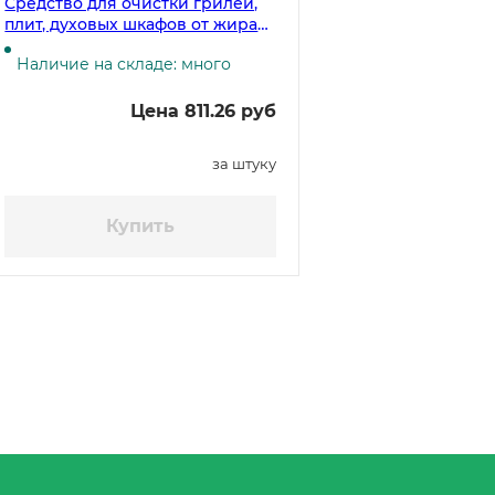
Средство для очистки грилей,
плит, духовых шкафов от жира
Bagi Шуманит 400 мл
Наличие на складе: много
Цена 811.26 руб
за штуку
Купить