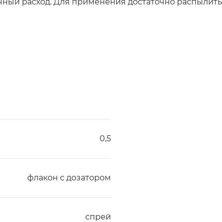
ый расход. Для применения достаточно распылить с
0,5
флакон с дозатором
спрей