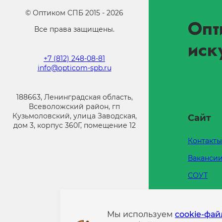
©
Оптиком СПБ
2015 -
2026
Опт
Все права защищены.
иск
+7 (812) 248-08-81
info@opticom-spb.ru
188663, Ленинградская область,
Всеволожский район, гп
Кузьмоловский, улица Заводская,
Сайт
дом 3, корпус 360Г, помещение 12
Контакты
Ваканси
СОУТ
Каталоги
Напишит
Мы используем
cookie-фа