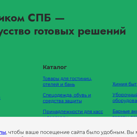
иком СПБ
—
усство готовых решений
Каталог
Товары для гостиниц,
Химия быт
отелей и бань
Уборочный
Спецодежда, обувь и
и
оборудов
средства защиты
Барные ак
Принадлежности для касс
товары дл
и торговли
Кухонные
Оборудование для
е нам
йлы
, чтобы ваше посещение сайта было удобным. Вы
принадле
туалетных комнат