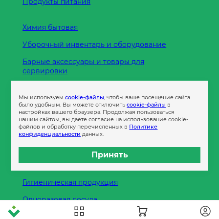
Продукты питания
Химия бытовая
Уборочный инвентарь и оборудование
Барные аксессуары и товары для
сервировки
Кухонные принадлежности
Мы используем
cookie-файлы
, чтобы ваше посещение сайта
Пленка
было удобным. Вы можете отключить
cookie-файлы
в
настройках вашего браузера. Продолжая пользоваться
нашим сайтом, вы даете согласие на использование cookie-
файлов и обработку перечисленных в
Политике
Пакеты и сумки
конфиденциальности
данных.
Контейнеры
Принять
Бумага офисная
Гигиеническая продукция
Одноразовая посуда