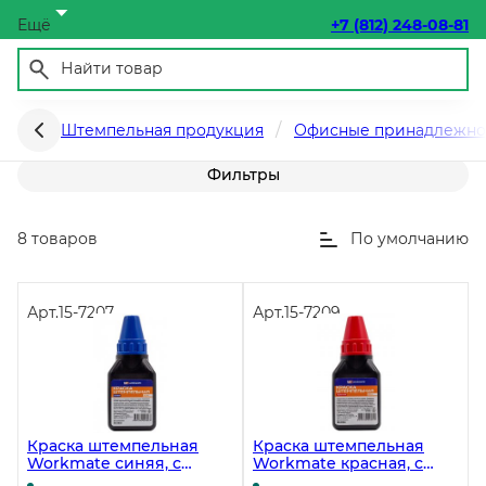
Ещё
+7 (812) 248-08-81
Краски штемпельные
Штемпельная продукция
Офисные принадлежно
Фильтры
8 товаров
По умолчанию
Арт.
15-7207
Арт.
15-7209
Краска штемпельная
Краска штемпельная
Workmate синяя, с
Workmate красная, с
дозатором, 50 мл
дозатором, 50 мл, NEW