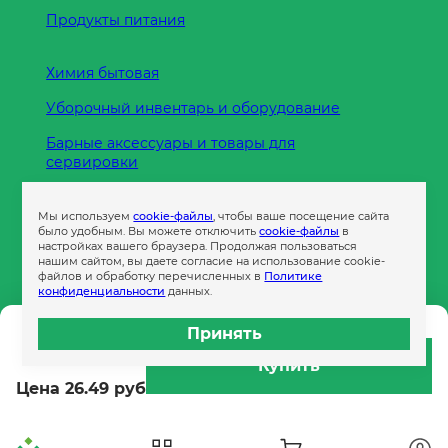
Продукты питания
Химия бытовая
Уборочный инвентарь и оборудование
Барные аксессуары и товары для
сервировки
Кухонные принадлежности
Мы используем
cookie-файлы
, чтобы ваше посещение сайта
Пленка
было удобным. Вы можете отключить
cookie-файлы
в
настройках вашего браузера. Продолжая пользоваться
нашим сайтом, вы даете согласие на использование cookie-
файлов и обработку перечисленных в
Политике
Пакеты и сумки
конфиденциальности
данных.
Контейнеры
Принять
61.90 руб
Бумага офисная
Купить
Цена 26.49 руб
Гигиеническая продукция
Одноразовая посуда