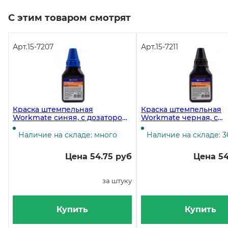
С этим товаром смотрят
Арт.
15-7207
Арт.
15-7211
Краска штемпельная
Краска штемпельная
Workmate синяя, с дозатором,
Workmate черная, с
50 мл
дозатором, 50 мл, NEW
Наличие на складе: много
Наличие на складе: 3
Цена 54.75 руб
Цена 54
за штуку
Купить
Купить