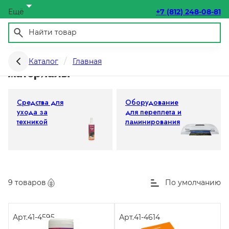
Ещё
+7 (812) 248-08-81
Офисная техника и расходные
Каталог
Главная
материалы
Средства для
Оборудование
ухода за
для переплета и
техникой
ламинирования
9 товаров
По умолчанию
Арт.
41-4595
Арт.
41-4614