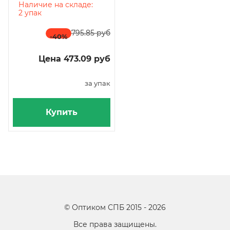
бесцветные, 100 штук в
Наличие на складе:
упаковке
2 упак
795.85 руб
-40
%
Цена 473.09 руб
за упак
Купить
©
Оптиком СПБ
2015 -
2026
Все права защищены.