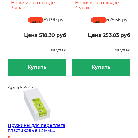
100л/уп *1/10
картонные 230г/м²,
Наличие на складе:
Наличие на складе:
глянцевые, белые, 100
3 упак
4 упак
штук
871.90 руб
425.66 руб
-40
%
-40
%
Цена 518.30 руб
Цена 253.03 руб
за упак
за упак
Купить
Купить
Арт.
41-3943
Пружины для переплета
пластиковыe 12 мм,
прозрачные