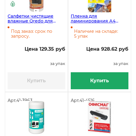
Салфетки чистящие
Пленка для
влажные Qredo для
ламинирования А4
экранов и мониторов
216х303 мм, 100 мкм,
всех типов, 100 штук в
глянец, 100 л/уп
Под заказ: срок по
Наличие на складе:
тубе
запросу.
5 упак
Цена 129.35 руб
Цена 928.62 руб
за упак
за упак
Купить
Купить
Арт.
41-3963
Арт.
41-4516