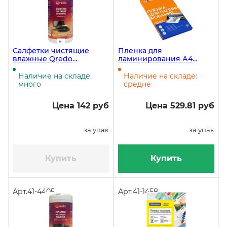
Салфетки чистящие
Пленка для
влажные Qredo
ламинирования А4
универсальные, 100 штук
Workmate, 216х303 мм,
в тубе
100 мкм, глянец, 100
Наличие на складе:
Наличие на складе:
листов
много
средне
Цена 142 руб
Цена 529.81 руб
за упак
за упак
Купить
Купить
Арт.
41-4405
Арт.
41-1458