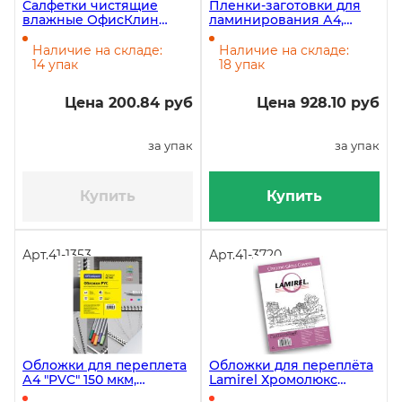
Салфетки чистящие
Пленки-заготовки для
влажные ОфисКлин
ламинирования А4,
(OfficeClean),
216х303 мм, 100 мкм,
универсальные, в тубе,
глянец, 100 штук
Наличие на складе:
Наличие на складе:
100 штук
14 упак
18 упак
Цена 200.84 руб
Цена 928.10 руб
за упак
за упак
Купить
Купить
Арт.
41-1353
Арт.
41-3720
Обложки для переплета
Обложки для переплёта
А4 "PVC" 150 мкм,
Lamirel Хромолюкс
прозрачный пластик,
(Chromolux) A4,