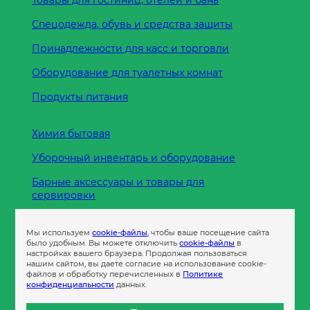
Товары для гостиниц, отелей и бань
Спецодежда, обувь и средства защиты
Принадлежности для касс и торговли
Оборудование для туалетных комнат
Продукты питания
Химия бытовая
Уборочный инвентарь и оборудование
Барные аксессуары и товары для
сервировки
Кухонные принадлежности
Мы используем
cookie-файлы
, чтобы ваше посещение сайта
Пленка
было удобным. Вы можете отключить
cookie-файлы
в
настройках вашего браузера. Продолжая пользоваться
нашим сайтом, вы даете согласие на использование cookie-
файлов и обработку перечисленных в
Политике
Пакеты и сумки
конфиденциальности
данных.
Контейнеры