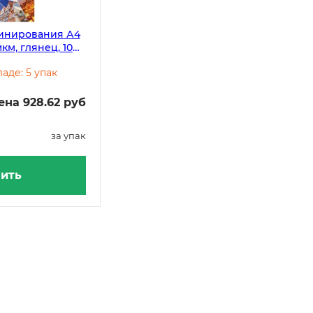
минирования А4
мкм, глянец, 100
аде: 5 упак
ена 928.62 руб
за упак
ить