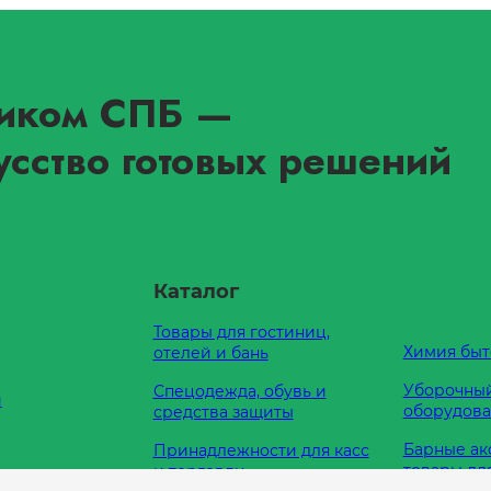
иком СПБ
—
усство готовых решений
Каталог
Товары для гостиниц,
Химия быт
отелей и бань
Уборочный
Спецодежда, обувь и
и
оборудов
средства защиты
Барные ак
Принадлежности для касс
товары дл
и торговли