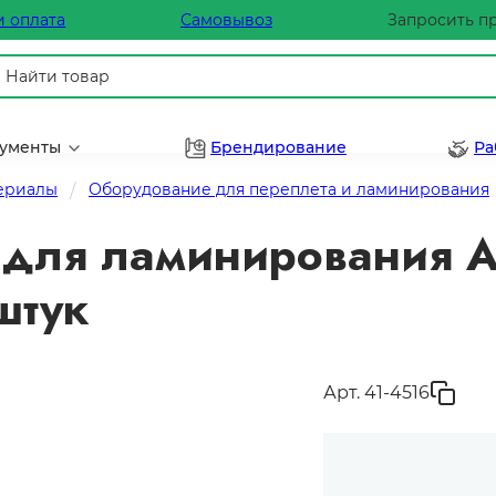
и оплата
Самовывоз
Запросить п
рументы
Брендирование
Ра
териалы
Оборудование для переплета и ламинирования
 для ламинирования А
штук
Арт. 41-4516