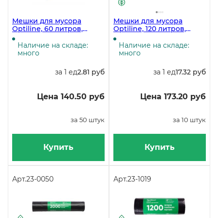
Мешки для мусора
Мешки для мусора
Optiline, 60 литров,
Optiline, 120 литров,
60х70 см, 8 мкм, черные,
70х110 см, 50 мкм,
50 штук в рулоне
черные, в рулоне 10
Наличие на складе:
Наличие на складе:
штук
много
много
за 1 ед
2.81 руб
за 1 ед
17.32 руб
Цена 140.50 руб
Цена 173.20 руб
за 50 штук
за 10 штук
Купить
Купить
Арт.
23-0050
Арт.
23-1019