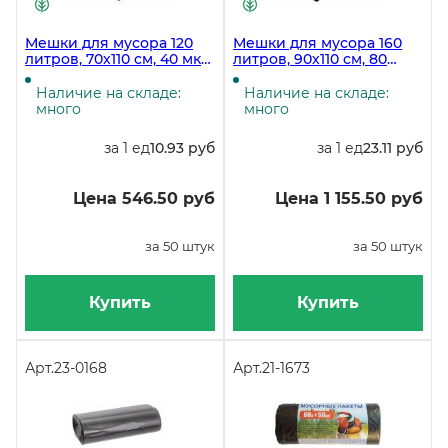
Мешки для мусора 120
Мешки для мусора 160
литров, 70х110 см, 40 мкм,
литров, 90х110 см, 80
черные, 50 штук в
мкм, черные, 50 штук в
рулоне, 200 рулонов в
рулоне
Наличие на складе:
Наличие на складе:
коробке
много
много
за 1 ед
10.93 руб
за 1 ед
23.11 руб
Цена 546.50 руб
Цена 1 155.50 руб
за 50 штук
за 50 штук
Купить
Купить
Арт.
23-0168
Арт.
21-1673