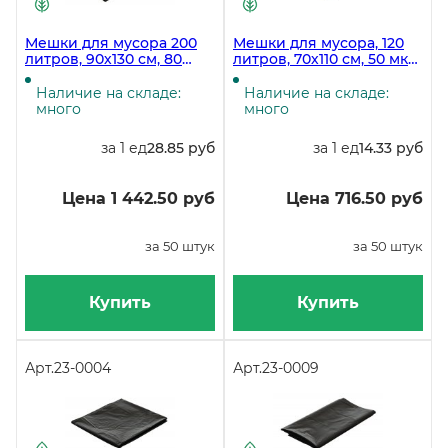
Мешки для мусора 200
Мешки для мусора, 120
литров, 90х130 см, 80
литров, 70х110 см, 50 мкм,
мкм, черные, 50 штук в
ПВД, черные, 50 штук в
рулоне
упаковке, 200 штук в
Наличие на складе:
Наличие на складе:
коробке
много
много
за 1 ед
28.85 руб
за 1 ед
14.33 руб
Цена 1 442.50 руб
Цена 716.50 руб
за 50 штук
за 50 штук
Купить
Купить
Арт.
23-0004
Арт.
23-0009