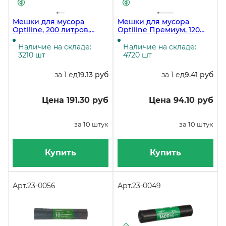
Мешки для мусора
Мешки для мусора
Optiline, 200 литров,
Optiline Премиум, 120
90х130 см, 35 мкм, в
литров, 70х110 см, 16 мкм,
рулоне 10 штук
черные, в рулоне 10
Наличие на складе:
Наличие на складе:
штук, в коробе 400 штук
3210 шт
4720 шт
за 1 ед
19.13 руб
за 1 ед
9.41 руб
Цена 191.30 руб
Цена 94.10 руб
за 10 штук
за 10 штук
Купить
Купить
Арт.
23-0056
Арт.
23-0049