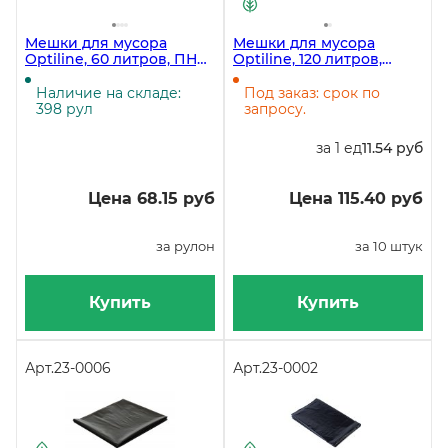
Мешки для мусора
Мешки для мусора
Optiline, 60 литров, ПНД,
Optiline, 120 литров,
60х80 см, черные, 20
70х110 см, 30 мкм, в
штук в рулоне
рулоне 10 штук
Наличие на складе:
Под заказ: срок по
398 рул
запросу.
за 1 ед
11.54 руб
Цена 68.15 руб
Цена 115.40 руб
за рулон
за 10 штук
Купить
Купить
Арт.
23-0006
Арт.
23-0002