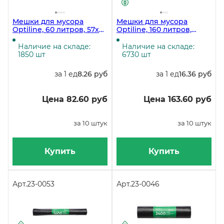
Мешки для мусора
Мешки для мусора
Optiline, 60 литров, 57х78
Optiline, 160 литров,
см, 25 мкм, ПВД, черные
90х110 см, 35 мкм, в
с завязками, 10 штук
рулоне 10 штук
Наличие на складе:
Наличие на складе:
1850 шт
6730 шт
за 1 ед
8.26 руб
за 1 ед
16.36 руб
Цена 82.60 руб
Цена 163.60 руб
за 10 штук
за 10 штук
Купить
Купить
Арт.
23-0053
Арт.
23-0046