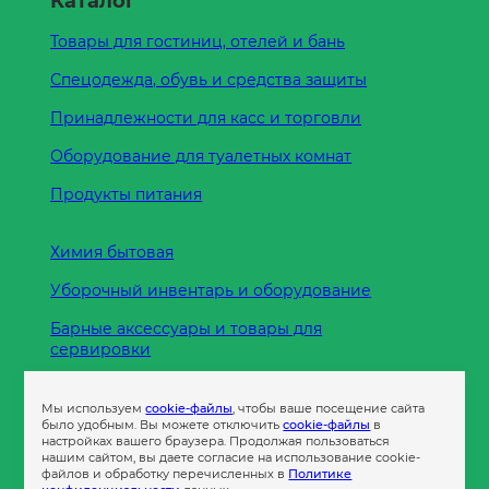
Каталог
Товары для гостиниц, отелей и бань
Спецодежда, обувь и средства защиты
Принадлежности для касс и торговли
Оборудование для туалетных комнат
Продукты питания
Химия бытовая
Уборочный инвентарь и оборудование
Барные аксессуары и товары для
сервировки
Кухонные принадлежности
Мы используем
cookie-файлы
, чтобы ваше посещение сайта
Пленка
было удобным. Вы можете отключить
cookie-файлы
в
настройках вашего браузера. Продолжая пользоваться
нашим сайтом, вы даете согласие на использование cookie-
файлов и обработку перечисленных в
Политике
Пакеты и сумки