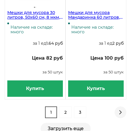
Мешки для мусора 30
Мешки для мусора
литров, 50х60 см, 8 мкм,
Мандаринка 60 литров,
черные, 50 штук в
55х65 см, 6 мкм, 50 штук
рулоне
в рулоне
Наличие на складе:
Наличие на складе:
много
много
за 1 ед
1.64 руб
за 1 ед
2 руб
Цена 82 руб
Цена 100 руб
за 50 штук
за 50 штук
Купить
Купить
1
2
3
Загрузить еще