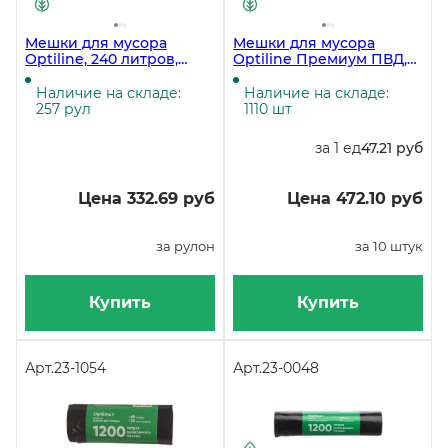
Мешки для мусора
Мешки для мусора
Optiline, 240 литров,
Optiline Премиум ПВД,
100х140 см, 50 мкм,
110х140 см, 60 мкм, 360
черные, в рулоне 10
литров, черные, в
Наличие на складе:
Наличие на складе:
штук
рулоне 10 штук
257 рул
1110 шт
за 1 ед
47.21 руб
Цена 332.69 руб
Цена 472.10 руб
за рулон
за 10 штук
Купить
Купить
Арт.
23-1054
Арт.
23-0048