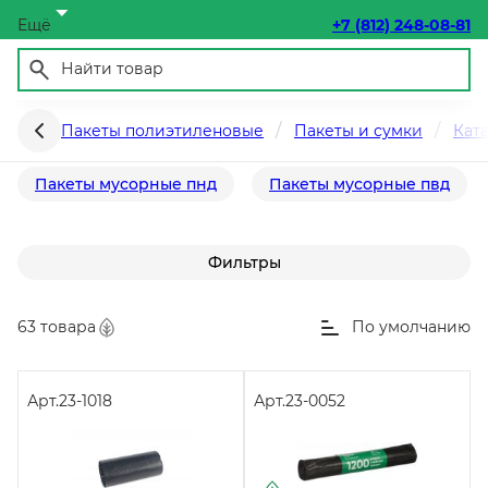
Ещё
+7 (812) 248-08-81
Пакеты мусорные
Пакеты полиэтиленовые
Пакеты и сумки
Кат
Пакеты мусорные пнд
Пакеты мусорные пвд
Фильтры
63 товара
По умолчанию
Арт.
23-1018
Арт.
23-0052