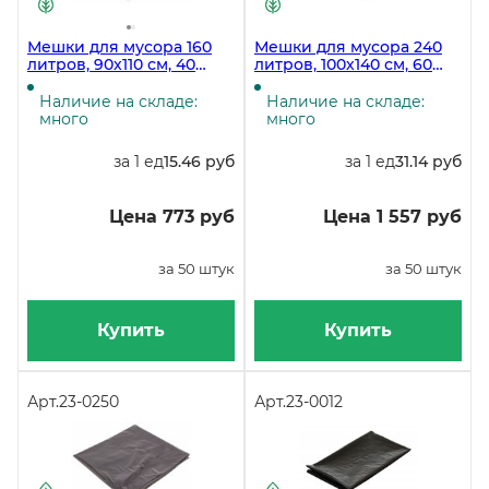
Мешки для мусора 160
Мешки для мусора 240
литров, 90х110 см, 40
литров, 100х140 см, 60
мкм, черные, ПВД, 50
мкм, черные, в упаковке
штук в упаковке
50 штук
Наличие на складе:
Наличие на складе:
много
много
за 1 ед
15.46 руб
за 1 ед
31.14 руб
Цена 773 руб
Цена 1 557 руб
за 50 штук
за 50 штук
Купить
Купить
Арт.
23-0250
Арт.
23-0012