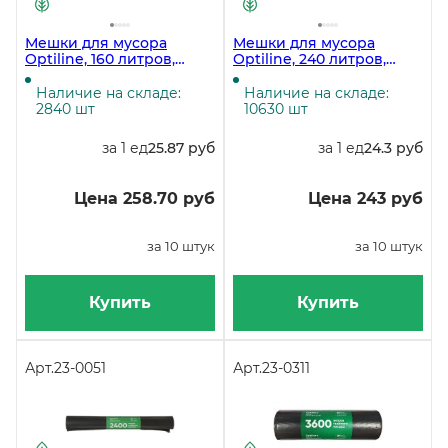
Мешки для мусора
Мешки для мусора
Optiline, 160 литров,
Optiline, 240 литров,
90х110 см, 50 мкм,
100х140 см, 35 мкм,
черные, в рулоне 10
черные, 10 штук в
Наличие на складе:
Наличие на складе:
штук
рулоне
2840 шт
10630 шт
за 1 ед
25.87 руб
за 1 ед
24.3 руб
Цена 258.70 руб
Цена 243 руб
за 10 штук
за 10 штук
Купить
Купить
Арт.
23-0051
Арт.
23-0311