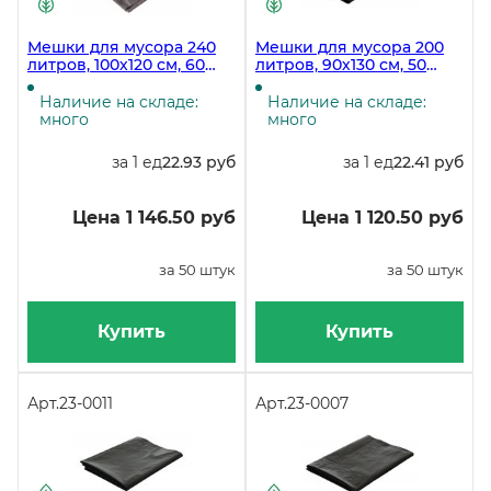
Мешки для мусора 240
Мешки для мусора 200
литров, 100х120 см, 60
литров, 90х130 см, 50
мкм, ПВД, черные, 50
мкм, черные, 50 штук в
штук
упаковке
Наличие на складе:
Наличие на складе:
много
много
за 1 ед
22.93 руб
за 1 ед
22.41 руб
Цена 1 146.50 руб
Цена 1 120.50 руб
за 50 штук
за 50 штук
Купить
Купить
Арт.
23-0011
Арт.
23-0007