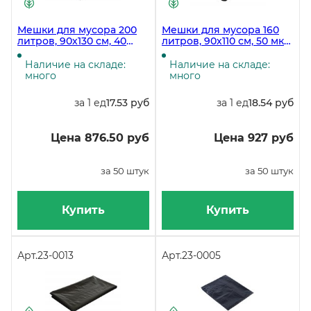
Мешки для мусора 200
Мешки для мусора 160
литров, 90х130 см, 40
литров, 90х110 см, 50 мкм,
мкм, черные, 50 штук в
черные, 50 штук в
рулоне, 200 рулонов в
упаковке
Наличие на складе:
Наличие на складе:
коробке
много
много
за 1 ед
17.53 руб
за 1 ед
18.54 руб
Цена 876.50 руб
Цена 927 руб
за 50 штук
за 50 штук
Купить
Купить
Арт.
23-0013
Арт.
23-0005