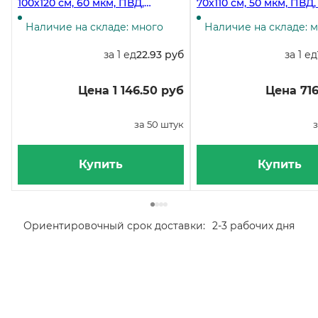
100х120 см, 60 мкм, ПВД,
70х110 см, 50 мкм, ПВД
черные, 50 штук
50 штук в упаковке, 20
коробке
Наличие на складе: много
Наличие на складе: 
за 1 ед
22.93 руб
за 1 ед
Цена 1 146.50 руб
Цена 716
за 50 штук
з
Купить
Купить
Ориентировочный срок доставки:
2-3 рабочих дня