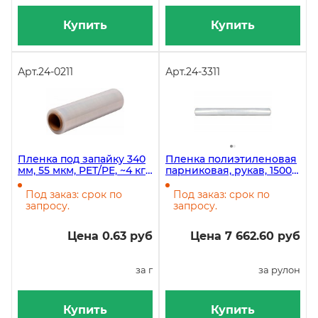
Купить
Купить
Арт.
24-0211
Арт.
24-3311
Пленка под запайку 340
Пленка полиэтиленовая
мм, 55 мкм, PET/PE, ~4 кг
парниковая, рукав, 1500
в рулоне
мм ширина, 80 мкм, 100
метров в рулоне
Под заказ: срок по
Под заказ: срок по
запросу.
запросу.
Цена 0.63 руб
Цена 7 662.60 руб
за г
за рулон
Купить
Купить