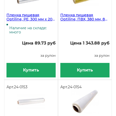
Пленка пищевая
Пленка пищевая
Optiline, PE, 300 мм х 200
Optiline, ПВХ, 380 мм, 8
м, прозрачная, 15
мкм, 800 метров в
рулонов в коробке
рулоне, желтая
Наличие на складе:
много
Цена 89.73 руб
Цена 1 343.88 руб
за рулон
за рулон
Купить
Купить
Арт.
24-0153
Арт.
24-0154