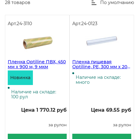
28 товаров
По умолчанию
Арт.
24-3110
Арт.
24-0123
Пленка Optiline ПВХ, 450
Пленка пищевая
мм х 900 м, 9 мкм
Optiline, РЕ, 300 мм х 200
м, белая, 15 рулонов в
коробке
Наличие на складе:
Новинка
много
Наличие на складе:
100 рул
Цена 1 770.12 руб
Цена 69.55 руб
за рулон
за рулон