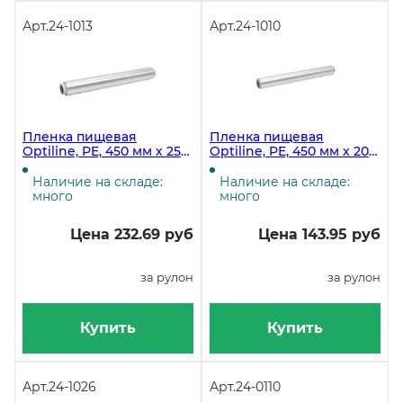
Арт.
24-1013
Арт.
24-1010
Пленка пищевая
Пленка пищевая
Optiline, PE, 450 мм х 250
Optiline, PE, 450 мм х 200
м, прозрачная, 10
м, прозрачная, 15
рулонов в коробке
рулонов в коробке
Наличие на складе:
Наличие на складе:
много
много
Цена 232.69 руб
Цена 143.95 руб
за рулон
за рулон
Купить
Купить
Арт.
24-1026
Арт.
24-0110