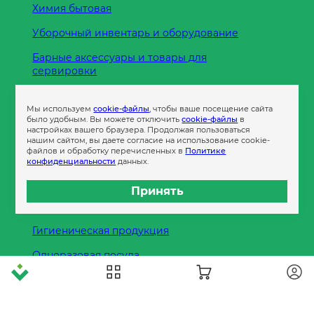
Химия бытовая
Уборочный инвентарь и оборудование
Барные аксессуары и товары для
сервировки
Кухонные принадлежности
Мы используем
cookie-файлы
, чтобы ваше посещение сайта
Пленка
было удобным. Вы можете отключить
cookie-файлы
в
настройках вашего браузера. Продолжая пользоваться
нашим сайтом, вы даете согласие на использование cookie-
файлов и обработку перечисленных в
Политике
Пакеты и сумки
конфиденциальности
данных.
Контейнеры
Принять
Бумага офисная
Гигиеническая продукция
Одноразовая посуда