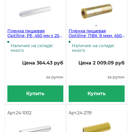
Пленка пищевая
Пленка пищевая
Optiline, PE, 450 мм х 250
Optiline, ПВХ, 9 мкм, 450
м, прозрачная, 6
мм, 900 метров в рулоне
рулонов в коробке
Наличие на складе:
Наличие на складе:
много
много
Цена 364.43 руб
Цена 2 009.09 руб
за рулон
за рулон
Купить
Купить
Арт.
24-1002
Арт.
24-2119