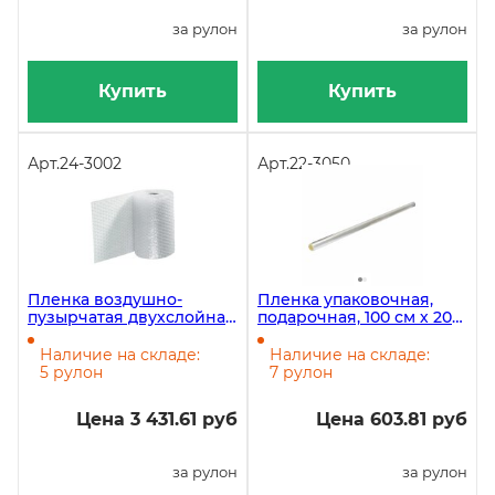
за рулон
за рулон
Купить
Купить
Арт.
24-3002
Арт.
22-3050
Пленка воздушно-
Пленка упаковочная,
пузырчатая двухслойная
подарочная, 100 см х 20
ВП2-75, 1,5х100 м, 150 кв.м
м, 40 мкм, прозрачная
в рулоне
Наличие на складе:
Наличие на складе:
5 рулон
7 рулон
Цена 3 431.61 руб
Цена 603.81 руб
за рулон
за рулон