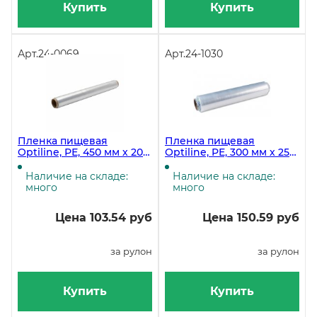
Купить
Купить
Арт.
24-0069
Арт.
24-1030
Пленка пищевая
Пленка пищевая
Optiline, РЕ, 450 мм х 200
Optiline, PE, 300 мм х 250
м, белая, 15 рулонов в
м, прозрачная, 12
коробке
рулонов в коробке
Наличие на складе:
Наличие на складе:
много
много
Цена 103.54 руб
Цена 150.59 руб
за рулон
за рулон
Купить
Купить