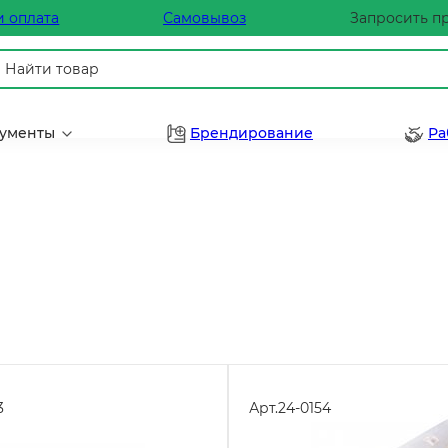
и оплата
Самовывоз
Запросить п
рументы
Брендирование
Ра
3
Арт.
24-0154