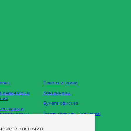
овая
Пакеты и сумки
 инвентарь и
Контейнеры
ание
Бумага офисная
сессуары и
Гигиеническая продукция
я сервировки
Одноразовая посуда
 можете отключить
жности