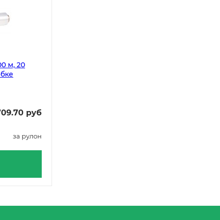
0 м, 20
обке
09.70 руб
за рулон