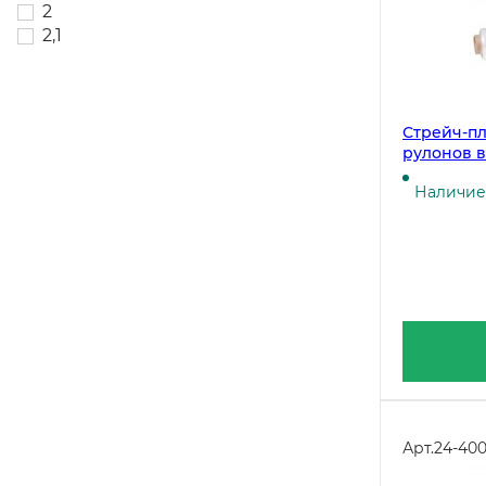
2
2,1
Стрейч-пле
рулонов в
Наличие 
Арт.
24-40