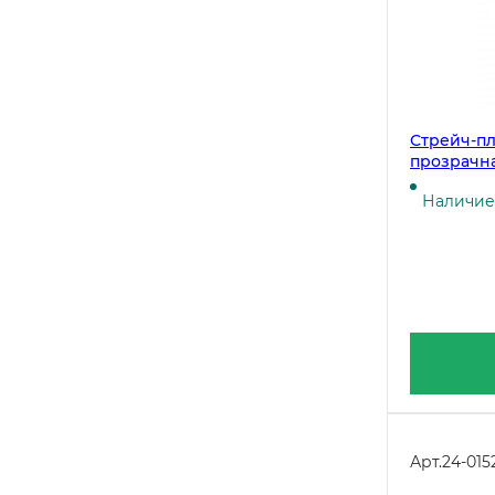
Стрейч-пле
прозрачна
Наличие 
Арт.
24-015