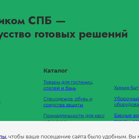
иком СПБ
—
усство готовых решений
Каталог
Товары для гостиниц,
Химия быт
отелей и бань
Уборочный
Спецодежда, обувь и
и
оборудов
средства защиты
Барные ак
Принадлежности для касс
товары дл
и торговли
Кухонные
Оборудование для
е нам
йлы
, чтобы ваше посещение сайта было удобным. Вы
принадле
туалетных комнат