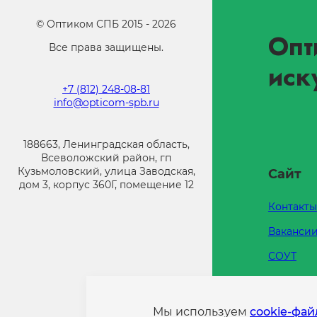
©
Оптиком СПБ
2015 -
2026
Опт
Все права защищены.
иск
+7 (812) 248-08-81
info@opticom-spb.ru
188663, Ленинградская область,
Всеволожский район, гп
Кузьмоловский, улица Заводская,
Сайт
дом 3, корпус 360Г, помещение 12
Контакты
Ваканси
СОУТ
Каталоги
Напишит
Мы используем
cookie-фа