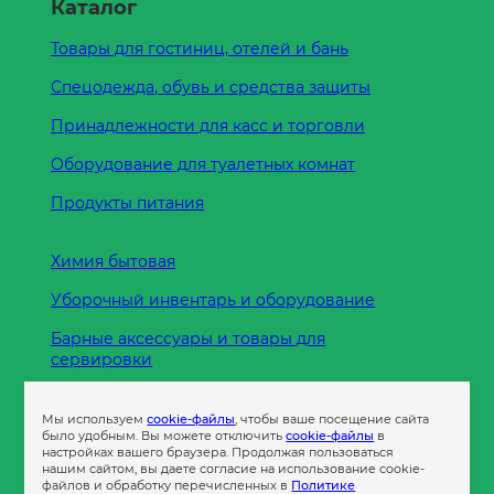
Каталог
Товары для гостиниц, отелей и бань
Спецодежда, обувь и средства защиты
Принадлежности для касс и торговли
Оборудование для туалетных комнат
Продукты питания
Химия бытовая
Уборочный инвентарь и оборудование
Барные аксессуары и товары для
сервировки
Кухонные принадлежности
Мы используем
cookie-файлы
, чтобы ваше посещение сайта
Пленка
было удобным. Вы можете отключить
cookie-файлы
в
настройках вашего браузера. Продолжая пользоваться
нашим сайтом, вы даете согласие на использование cookie-
файлов и обработку перечисленных в
Политике