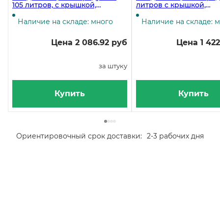
105 литров, с крышкой,
литров с крышкой,
пластиковый, диаметр 56 см,
пластиковый, диаметр 
высота 62 см
высота 53 см
Наличие на складе: много
Наличие на складе: 
Цена 2 086.92 руб
Цена 1 42
за штуку
Купить
Купить
Ориентировочный срок доставки:
2-3 рабочих дня