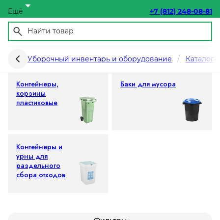
Ещё
+7 (812) 248-08-81
Баки для мусора, контейнеры, урны
Уборочный инвентарь и оборудование
Каталог
Контейнеры,
Баки для мусора
корзины
пластиковые
Контейнеры и
урны для
раздельного
сбора отходов