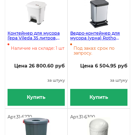
Контейнер для мусора
Ведро-контейнер для
Гера Vileda 35 литров,
мусора (урна) Rotho
пластик, с педалью
Пасо (PASO), 20 литров, с
педалью, пластик,
Наличие на складе: 1 шт
Под заказ: срок по
серебро
запросу.
Цена 26 800.60 руб
Цена 6 504.95 руб
за штуку
за штуку
Купить
Купить
Арт.
31-6270
Арт.
31-6300