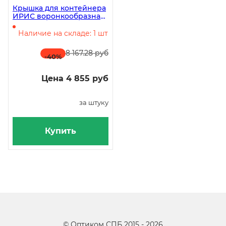
Крышка для контейнера
ИРИС воронкообразная
круглая, синяя Vileda
Наличие на складе: 1 шт
8 167.28 руб
-40
%
Цена 4 855 руб
за штуку
Купить
©
Оптиком СПБ
2015 -
2026