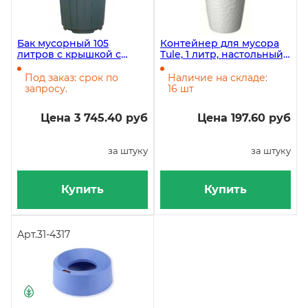
Бак мусорный 105
Контейнер для мусора
литров с крышкой с
Tule, 1 литр, настольный,
отверстием, темно-
светло-серый
зеленый
Под заказ: срок по
Наличие на складе:
запросу.
16 шт
Цена 3 745.40 руб
Цена 197.60 руб
за штуку
за штуку
Купить
Купить
Арт.
31-4317