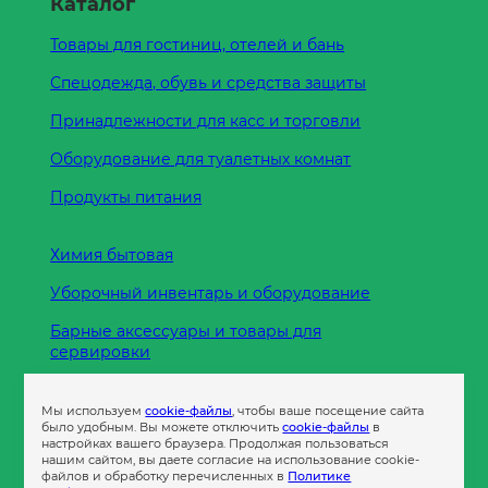
Каталог
Товары для гостиниц, отелей и бань
Спецодежда, обувь и средства защиты
Принадлежности для касс и торговли
Оборудование для туалетных комнат
Продукты питания
Химия бытовая
Уборочный инвентарь и оборудование
Барные аксессуары и товары для
сервировки
Кухонные принадлежности
Мы используем
cookie-файлы
, чтобы ваше посещение сайта
Пленка
было удобным. Вы можете отключить
cookie-файлы
в
настройках вашего браузера. Продолжая пользоваться
нашим сайтом, вы даете согласие на использование cookie-
файлов и обработку перечисленных в
Политике
Пакеты и сумки