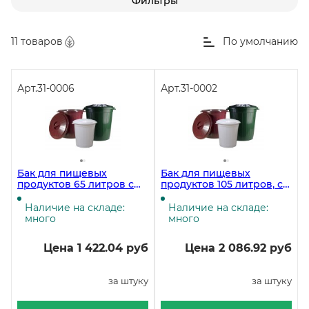
Фильтры
11 товаров
По умолчанию
Арт.
31-0006
Арт.
31-0002
Бак для пищевых
Бак для пищевых
продуктов 65 литров с
продуктов 105 литров, с
крышкой, пластиковый,
крышкой, пластиковый,
диаметр 48 см, высота 53
диаметр 56 см, высота 62
Наличие на складе:
Наличие на складе:
см
см
много
много
Цена 1 422.04 руб
Цена 2 086.92 руб
за штуку
за штуку