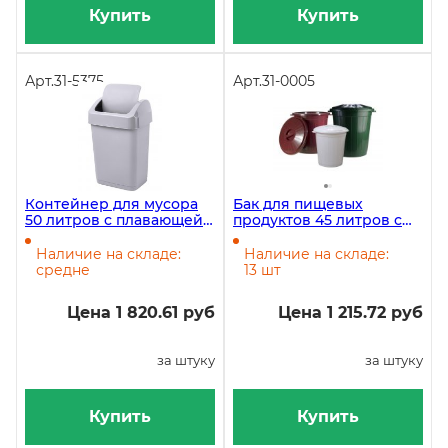
Купить
Купить
Арт.
31-5375
Арт.
31-0005
Контейнер для мусора
Бак для пищевых
50 литров с плавающей
продуктов 45 литров с
крышкой Стэп (Step) ,
крышкой, пластиковый,
серый
диаметр 40 см, высота 47
Наличие на складе:
Наличие на складе:
см
средне
13 шт
Цена 1 820.61 руб
Цена 1 215.72 руб
за штуку
за штуку
Купить
Купить