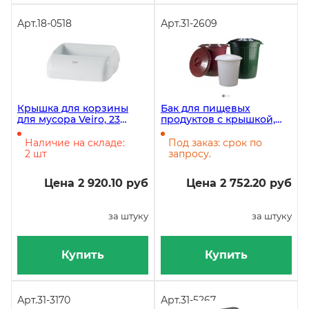
Арт.
18-0518
Арт.
31-2609
Крышка для корзины
Бак для пищевых
для мусора Veiro, 23
продуктов с крышкой,
литра
150 литров, диаметр 72
см, высота 78 см
Наличие на складе:
Под заказ: срок по
2 шт
запросу.
Цена 2 920.10 руб
Цена 2 752.20 руб
за штуку
за штуку
Купить
Купить
Арт.
31-3170
Арт.
31-5267