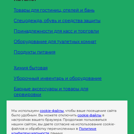
Товары для гостиниц, отелей и бань
Спецодежда, обувь и средства защиты
Принадлежности для касс и торговли
Оборудование для туалетных комнат
Продукты питания
Химия бытовая
Уборочный инвентарь и оборудование
Барные аксессуары и товары для
сервировки
Кухонные принадлежности
Мы используем
cookie-файлы
, чтобы ваше посещение сайта
Пленка
было удобным. Вы можете отключить
cookie-файлы
в
настройках вашего браузера. Продолжая пользоваться
нашим сайтом, вы даете согласие на использование cookie-
файлов и обработку перечисленных в
Политике
Пакеты и сумки
конфиденциальности
данных.