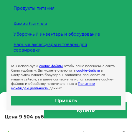
Продукты питания
Химия бытовая
Уборочный инвентарь и оборудование
Барные аксессуары и товары для
сервировки
Кухонные принадлежности
Мы используем
cookie-файлы
, чтобы ваше посещение сайта
Пленка
было удобным. Вы можете отключить
cookie-файлы
в
настройках вашего браузера. Продолжая пользоваться
нашим сайтом, вы даете согласие на использование cookie-
файлов и обработку перечисленных в
Политике
Пакеты и сумки
конфиденциальности
данных.
Контейнеры
Принять
14 661 руб
Бумага офисная
Купить
Цена 9 504 руб
Гигиеническая продукция
Одноразовая посуда