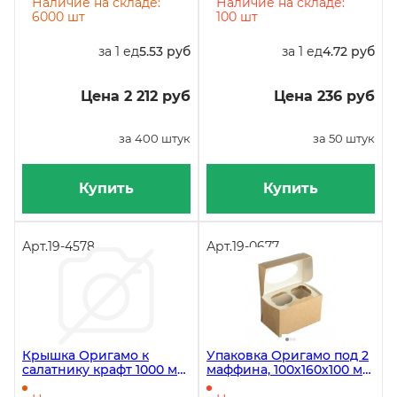
штук
Наличие на складе:
Наличие на складе:
6000 шт
100 шт
за 1 ед
5.53 руб
за 1 ед
4.72 руб
Цена 2 212 руб
Цена 236 руб
за 400 штук
за 50 штук
Купить
Купить
Арт.
19-4578
Арт.
19-0677
Крышка Оригамо к
Упаковка Оригамо под 2
салатнику крафт 1000 мл,
маффина, 100х160х100 мм,
234х174 мм, 50 штук
200 штук в коробке