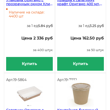
Упаковка Оригамо с
Крышка к салатнику
прозрачным окном Клик
крафт Оригамо 400 мл,
100х80х35 мм на 300 мл,
110х155 мм, 50 штук
быстросборная, 400
Наличие на складе:
штук
4400 шт
за 1 ед
5.84 руб
за 1 ед
3.25 руб
Цена 2 336 руб
Цена 162.50 руб
за 400 штук
за 50 штук
Купить
Купить
Арт.
19-5864
Арт.
19-7332