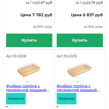
за 1 ед
12.97 руб
за 1 ед
22.79 руб
Цена 7 782 руб
Цена 6 837 руб
за 600 штук
за 300 штук
Купить
Купить
Арт.
19-6308
Арт.
19-6309
Фудбокс Optiline с
Фудбокс Optiline с
прозрачной крышкой,
прозрачной крышкой,
650 мл, 166х115х48 мм,
1000 мл, 220х139х48 мм,
крафт, 300 штук
крафт, 200 штук
Новинка
Новинка