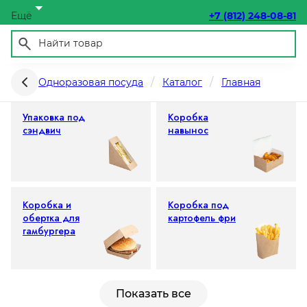
Ещё
+7 (812) 248-08-81
Одноразовая бумажная упаковка
Одноразовая посуда
Каталог
Главная
Упаковка под
Коробка
сэндвич
навынос
Коробка и
Коробка под
обертка для
картофель фри
гамбургера
Показать все