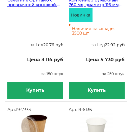
Салатник Оригамо с
Контейнер бумажный
прозрачной крышкой,
760 мл, диаметр 116 мм,
1000 мл, 220х160х55 мм,
высота 110 мм, с
крафт, 150 штук
пластиковой крышкой,
Новинка
крафт/крафт, 250 штук
Наличие на складе:
3500 шт
за 1 ед
20.76 руб
за 1 ед
22.92 руб
Цена 3 114 руб
Цена 5 730 руб
за 150 штук
за 250 штук
Купить
Купить
Арт.
19-7333
Арт.
19-6136