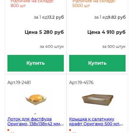
коробке 400 штук
штук
Наличие на складе:
Наличие на складе:
800 шт
5000 шт
за 1 ед
13.2 руб
за 1 ед
9.82 руб
Цена 5 280 руб
Цена 4 910 руб
за 400 штук
за 500 штук
Купить
Купить
Арт.
19-2481
Арт.
19-4576
Лоток для фастфуда
Крышка к салатнику
Оригамо, 138х138х42 мм,
крафт Оригамо 500 мл,
крафт, в упаковке 400
175х130 мм, 700 штук