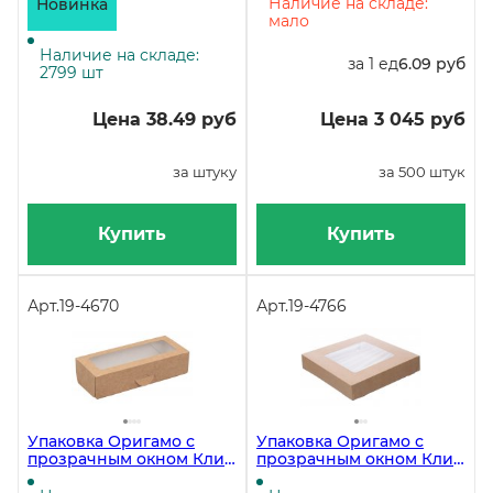
крафт, 200 штук
штук
Наличие на складе:
Новинка
мало
Наличие на складе:
за 1 ед
6.09 руб
2799 шт
Цена 38.49 руб
Цена 3 045 руб
за штуку
за 500 штук
Купить
Купить
Арт.
19-4670
Арт.
19-4766
Упаковка Оригамо с
Упаковка Оригамо с
прозрачным окном Клик
прозрачным окном Клик
170х70х40 мм на 500 мл,
200х200х40 мм на 1500