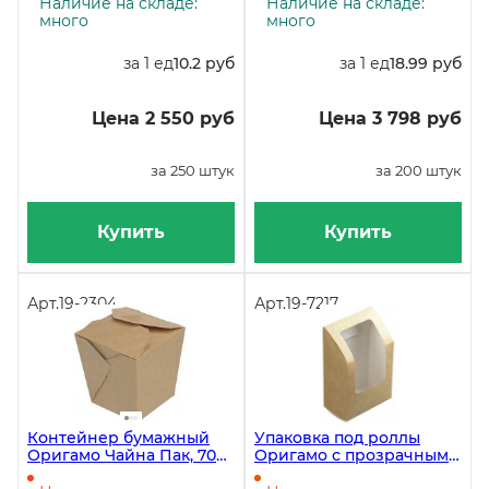
быстросборная, 250 штук
мл, быстросборная, 200
Наличие на складе:
Наличие на складе:
штук
много
много
за 1 ед
10.2 руб
за 1 ед
18.99 руб
Цена 2 550 руб
Цена 3 798 руб
за 250 штук
за 200 штук
Купить
Купить
Арт.
19-2304
Арт.
19-7217
Контейнер бумажный
Упаковка под роллы
Оригамо Чайна Пак, 700
Оригамо с прозрачным
мл, квадратная сборка, в
окном, 130х90х50 мм, 500