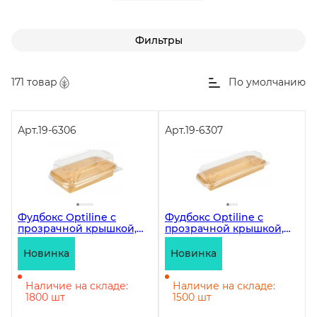
Фильтры
171 товар
По умолчанию
Арт.
19-6306
Арт.
19-6307
Фудбокс Optiline с
Фудбокс Optiline с
прозрачной крышкой,
прозрачной крышкой,
400 мл, 140х80х48 мм,
700 мл, 220х92х48 мм,
крафт, 600 штук
крафт, 300 штук
Новинка
Новинка
Наличие на складе:
Наличие на складе:
1800 шт
1500 шт