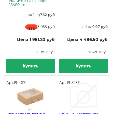
штук
Наличие на складе:
18460 шт
за 1 ед
7.62 руб
3 055 руб
за 1 ед
9.97 руб
-35
%
Цена 1 981.20 руб
Цена 4 486.50 руб
за 260 штук
за 450 штук
Купить
Купить
Арт.
19-4671
Арт.
19-5236