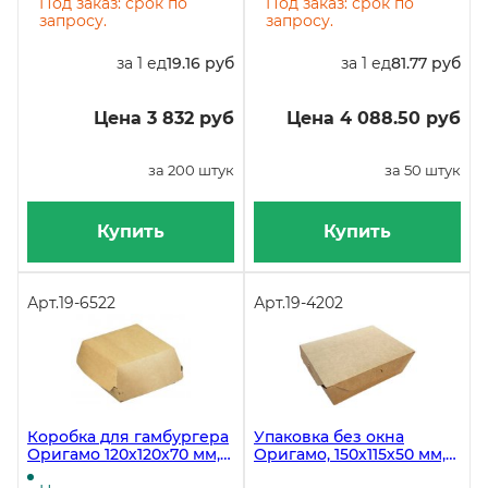
195х85х50 мм, 200 штук
Под заказ: срок по
Под заказ: срок по
запросу.
запросу.
за 1 ед
19.16 руб
за 1 ед
81.77 руб
Цена 3 832 руб
Цена 4 088.50 руб
за 200 штук
за 50 штук
Купить
Купить
Арт.
19-6522
Арт.
19-4202
Коробка для гамбургера
Упаковка без окна
Оригамо 120х120х70 мм,
Оригамо, 150х115х50 мм,
крафт с ламинацией, 260
600 мл, 450 штук