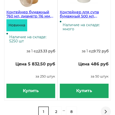
Контейнер бумажный
Контейнер для супа
760 мл, диаметр 116 мм,
бумажный 500 мл,
высота 110 мм, с
белый, в упаковке 50
пластиковой крышкой,
штук, в коробке 250 штук
Наличие на складе:
Новинка
крафт/чёрный, 250 штук
много
Наличие на складе:
5250 шт
за 1 ед
23.33 руб
за 1 ед
9.72 руб
Цена 5 832.50 руб
Цена 486 руб
за 250 штук
за 50 штук
Купить
Купить
...
1
2
8