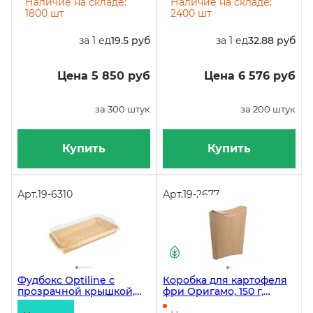
Наличие на складе:
Наличие на складе:
1800 шт
2400 шт
за 1 ед
19.5 руб
за 1 ед
32.88 руб
Цена 5 850 руб
Цена 6 576 руб
за 300 штук
за 200 штук
Купить
Купить
Арт.
19-6310
Арт.
19-2677
Фудбокс Optiline с
Коробка для картофеля
прозрачной крышкой,
фри Оригамо, 150 г,
1300 мл, 242х155х48 мм,
крафт, в коробке 500