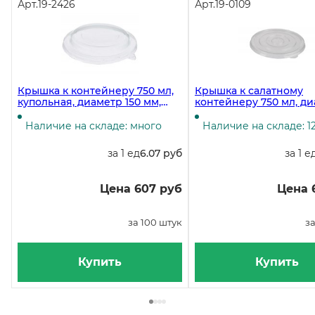
Арт.
19-2426
Арт.
19-0109
Крышка к контейнеру 750 мл,
Крышка к салатному
купольная, диаметр 150 мм,
контейнеру 750 мл, д
ПЭТ, прозрачная, 50 штук
150 мм, в упаковке 500
(контейнер 19-4333,19-1175, 19-
Наличие на складе: много
Наличие на складе: 1
4334)
за 1 ед
6.07 руб
за 1 е
Цена 607 руб
Цена 
за 100 штук
за
Купить
Купить