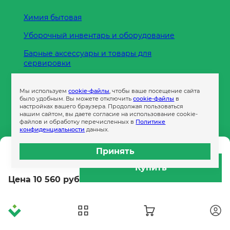
Химия бытовая
Уборочный инвентарь и оборудование
Барные аксессуары и товары для
сервировки
Кухонные принадлежности
Мы используем
cookie-файлы
, чтобы ваше посещение сайта
Пленка
было удобным. Вы можете отключить
cookie-файлы
в
настройках вашего браузера. Продолжая пользоваться
нашим сайтом, вы даете согласие на использование cookie-
файлов и обработку перечисленных в
Политике
Пакеты и сумки
конфиденциальности
данных.
Контейнеры
Принять
16 284 руб
Бумага офисная
Купить
Цена 10 560 руб
Гигиеническая продукция
Одноразовая посуда