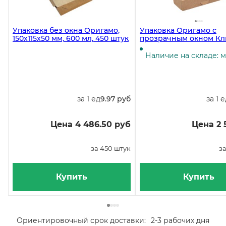
Упаковка без окна Оригамо,
Упаковка Оригамо с
150х115х50 мм, 600 мл, 450 штук
прозрачным окном Кл
170х70х40 мм на 500 мл
быстросборная, 250 ш
Наличие на складе: 
за 1 ед
9.97 руб
за 1 
Цена 4 486.50 руб
Цена 2 
за 450 штук
за
Купить
Купить
Ориентировочный срок доставки:
2-3 рабочих дня