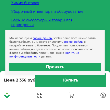
Химия бытовая
Уборочный инвентарь и оборудование
Барные аксессуары и товары для
сервировки
Кухонные принадлежности
Мы используем
cookie-файлы
, чтобы ваше посещение сайта
Пленка
было удобным. Вы можете отключить
cookie-файлы
в
настройках вашего браузера. Продолжая пользоваться
нашим сайтом, вы даете согласие на использование cookie-
файлов и обработку перечисленных в
Политике
Пакеты и сумки
конфиденциальности
данных.
Контейнеры
Принять
Бумага офисная
Цена 2 336 руб
Купить
Гигиеническая продукция
Одноразовая посуда