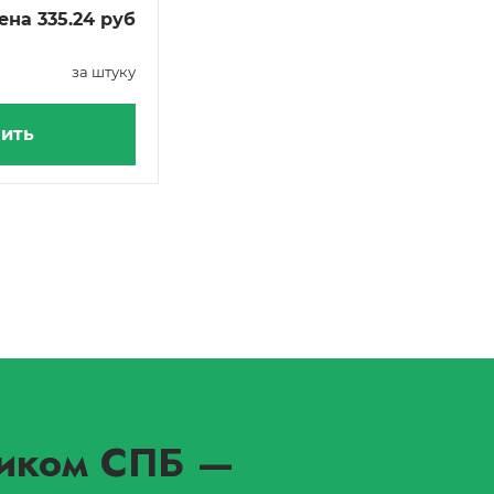
ена 335.24 руб
за штуку
ить
иком СПБ
—