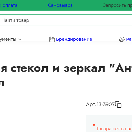
и оплата
Самовывоз
Запросить п
рументы
Брендирование
Ра
ля стекол и зеркал "А
л
Арт. 13-3907
Товара нет в на