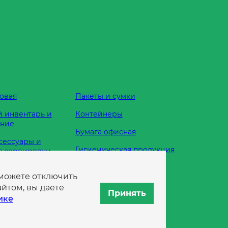
овая
Пакеты и сумки
 инвентарь и
Контейнеры
ание
Бумага офисная
сессуары и
Гигиеническая продукция
я сервировки
Одноразовая посуда
 можете отключить
жности
йтом, вы даете
Принять
ике