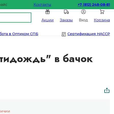
райс
Контакты
+7 (812) 248-08-81
Акции
Заказы
Вход
Корзина
бота в Оптиком СПБ
Сертификация HACCP
нтидождь" в бачок
личии