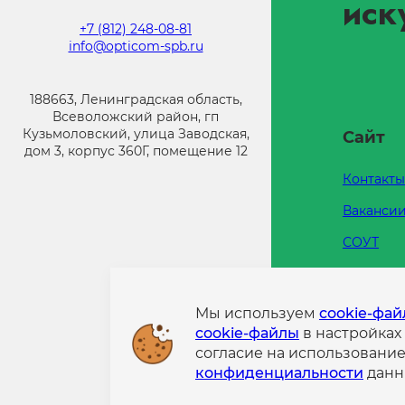
иск
+7 (812) 248-08-81
info@opticom-spb.ru
188663, Ленинградская область,
Всеволожский район, гп
Кузьмоловский, улица Заводская,
Сайт
дом 3, корпус 360Г, помещение 12
Контакты
Ваканси
СОУТ
Каталоги
Напишит
Мы используем
cookie-фа
cookie-файлы
в настройках
Политик
согласие на использовани
конфиде
конфиденциальности
данн
Информа
размещен