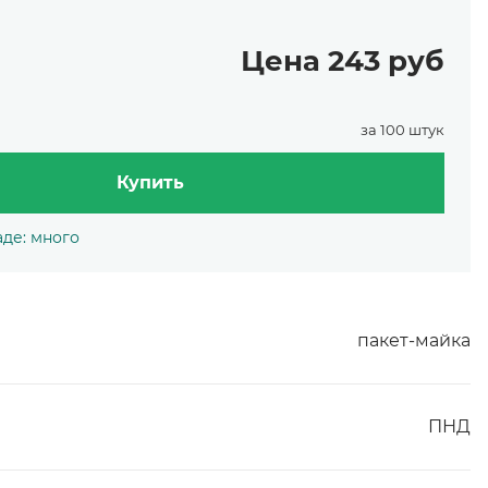
Цена 243 руб
за 100 штук
Купить
аде: много
пакет-майка
ПНД