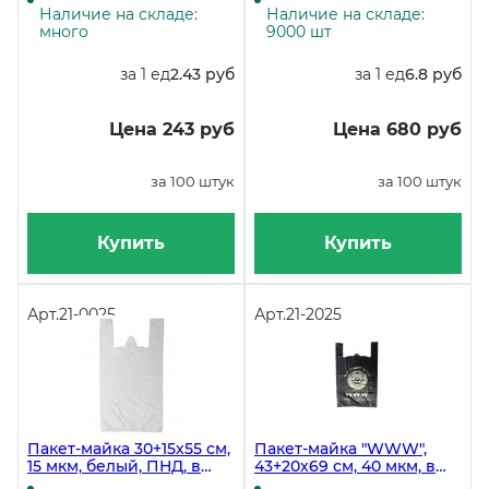
коробке 1000 штук
Наличие на складе:
Наличие на складе:
много
9000 шт
за 1 ед
2.43 руб
за 1 ед
6.8 руб
Цена 243 руб
Цена 680 руб
за 100 штук
за 100 штук
Купить
Купить
Арт.
21-0025
Арт.
21-2025
Пакет-майка 30+15х55 см,
Пакет-майка "WWW",
15 мкм, белый, ПНД, в
43+20х69 см, 40 мкм, в
упаковке 100 штук, в
пачке 50 штук