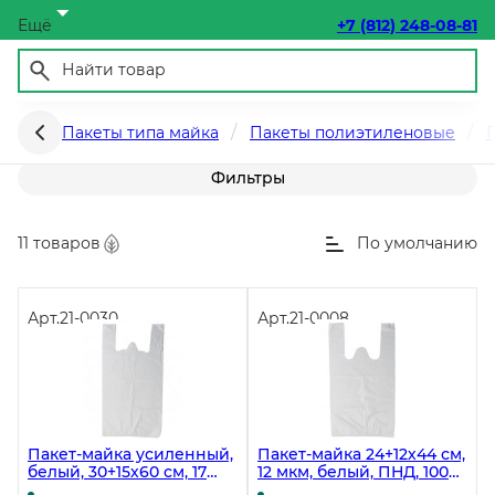
Ещё
+7 (812) 248-08-81
Пакеты - майка
Пакеты типа майка
Пакеты полиэтиленовые
Фильтры
11 товаров
По умолчанию
Арт.
21-0030
Арт.
21-0008
Пакет-майка усиленный,
Пакет-майка 24+12х44 см,
белый, 30+15х60 см, 17
12 мкм, белый, ПНД, 100
мкм, в пачке 100 штук
штук в упаковке, в