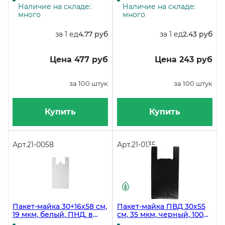
коробке 2000 штук
коробке 3000 штук
Наличие на складе:
Наличие на складе:
много
много
за 1 ед
4.77 руб
за 1 ед
2.43 руб
Цена 477 руб
Цена 243 руб
за 100 штук
за 100 штук
Купить
Купить
Арт.
21-0058
Арт.
21-0135
Пакет-майка 30+16х58 см,
Пакет-майка ПВД 30х55
19 мкм, белый, ПНД, в
см, 35 мкм, черный, 100
коробке 2000 штук
штук