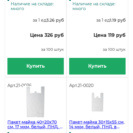
коробке 3000 штук
Наличие на складе:
Наличие на складе:
много
много
за 1 ед
3.26 руб
за 1 ед
1.19 руб
Цена 326 руб
Цена 119 руб
за 100 штук
за 100 штук
Купить
Купить
Арт.
21-0036
Арт.
21-0020
Пакет-майка 40+20х70
Пакет-майка 30+15х55 см,
см, 17 мкм, белый, ПНД, в
14 мкм, белый, ПНД, в
упаковке 100 штук, в
упаковке 100 штук, в