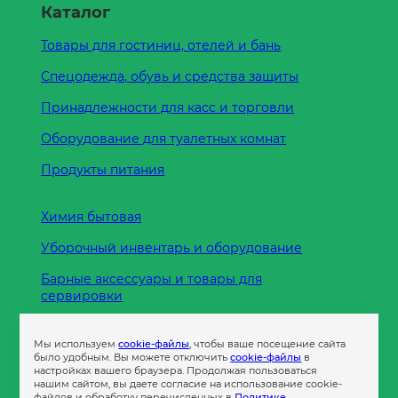
Каталог
Товары для гостиниц, отелей и бань
Спецодежда, обувь и средства защиты
Принадлежности для касс и торговли
Оборудование для туалетных комнат
Продукты питания
Химия бытовая
Уборочный инвентарь и оборудование
Барные аксессуары и товары для
сервировки
Кухонные принадлежности
Мы используем
cookie-файлы
, чтобы ваше посещение сайта
Пленка
было удобным. Вы можете отключить
cookie-файлы
в
настройках вашего браузера. Продолжая пользоваться
нашим сайтом, вы даете согласие на использование cookie-
файлов и обработку перечисленных в
Политике