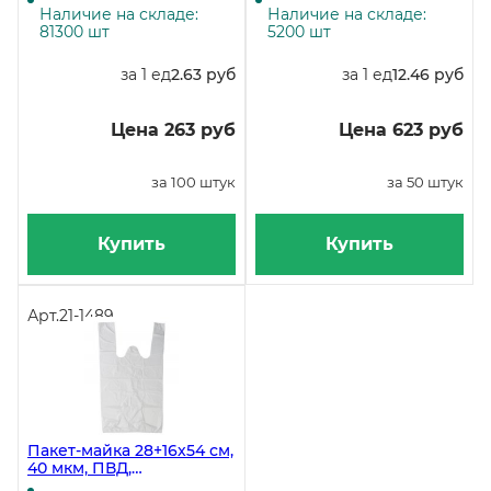
коробке 3000 штук
Наличие на складе:
Наличие на складе:
81300 шт
5200 шт
за 1 ед
2.63 руб
за 1 ед
12.46 руб
Цена 263 руб
Цена 623 руб
за 100 штук
за 50 штук
Купить
Купить
Арт.
21-1489
Пакет-майка 28+16х54 см,
40 мкм, ПВД,
прозрачный, 500 штук