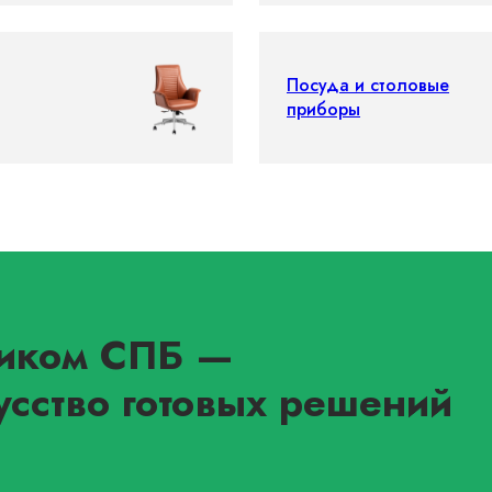
Посуда и столовые
приборы
иком СПБ
—
усство готовых решений