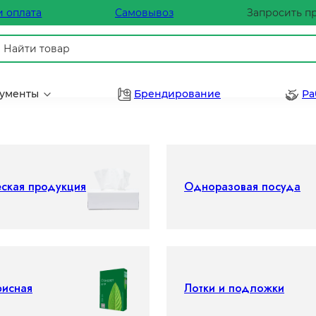
и оплата
Самовывоз
Запросить п
рументы
Брендирование
Ра
еская продукция
Одноразовая посуда
фисная
Лотки и подложки