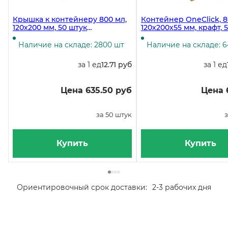
Крышка к контейнеру 800 мл,
Контейнер OneClick, 8
120х200 мм, 50 штук
120х200х55 мм, крафт, 
(контейнер 19-5241, 19-5264)
(крышка 19-5242, 19-531
Наличие на складе: 2800 шт
Наличие на складе: 6
за 1 ед
12.71 руб
за 1 ед
Цена 635.50 руб
Цена 
за 50 штук
з
Купить
Купить
Ориентировочный срок доставки:
2-3 рабочих дня