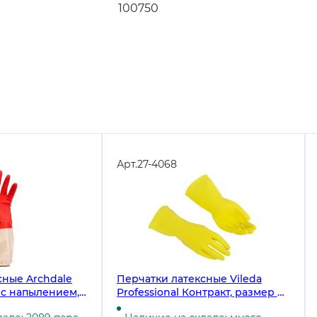
100750
Арт.
27-4068
сные Archdale
Перчатки латексные Vileda
 с напылением,
Professional Контракт, размер М,
о-белые
жёлтые ЧЗ