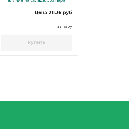
Наличие на складе: 555 пара
зелёные
Цена 211.36 руб
за пару
Купить