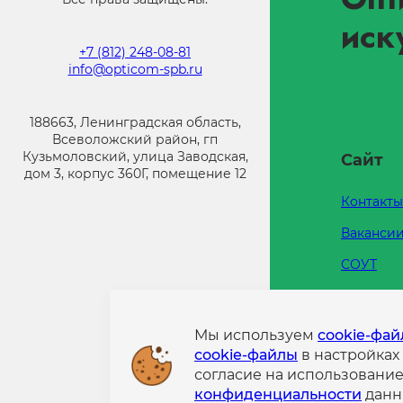
иск
+7 (812) 248-08-81
info@opticom-spb.ru
188663, Ленинградская область,
Всеволожский район, гп
Кузьмоловский, улица Заводская,
Сайт
дом 3, корпус 360Г, помещение 12
Контакты
Ваканси
СОУТ
Каталоги
Напишит
Мы используем
cookie-фа
cookie-файлы
в настройках
Политик
согласие на использовани
конфиде
конфиденциальности
данн