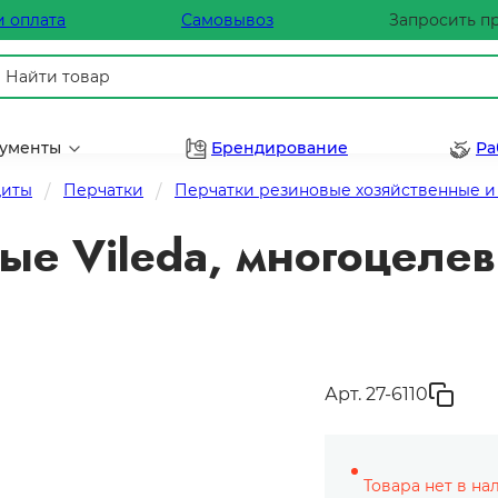
и оплата
Самовывоз
Запросить п
рументы
Брендирование
Ра
щиты
Перчатки
Перчатки резиновые хозяйственные и
ые Vileda, многоцелев
Арт. 27-6110
Товара нет в на