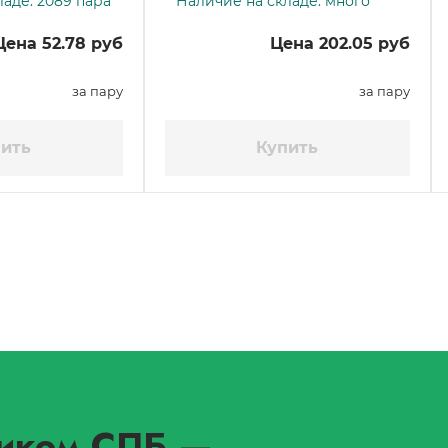
аде: 2089 пара
Наличие на складе: много
Цена 52.78 руб
Цена 202.05 руб
за пару
за пару
ить
Купить
иком СПБ
—