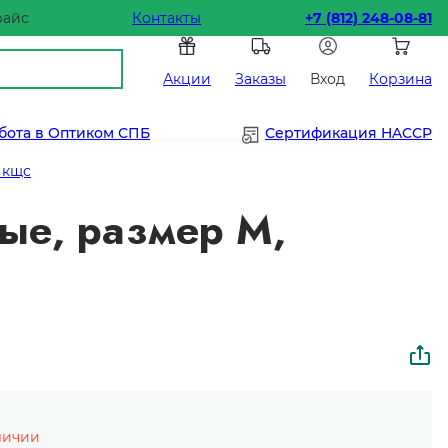
райс
Контакты
+7 (812) 248-08-81
Акции
Заказы
Вход
Корзина
бота в Оптиком СПБ
Сертификация HACCP
 кщс
ые, размер M,
личии