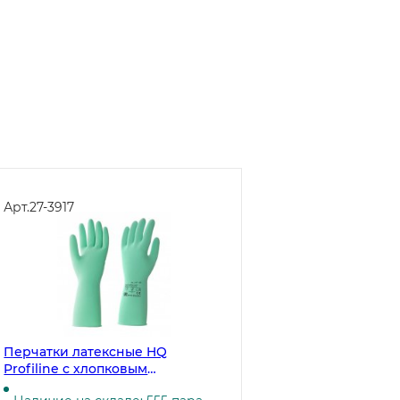
Арт.
27-3917
Перчатки латексные HQ
Profiline с хлопковым
напылением, размер M (7,5-8),