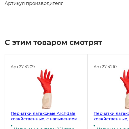
Артикул производителя
С этим товаром смотрят
Арт.
27-4209
Арт.
27-4210
Перчатки латексные Archdale
Перчатки латек
хозяйственные, с напылением,
хозяйственные,
размер М, красно-белые
размер L, красн