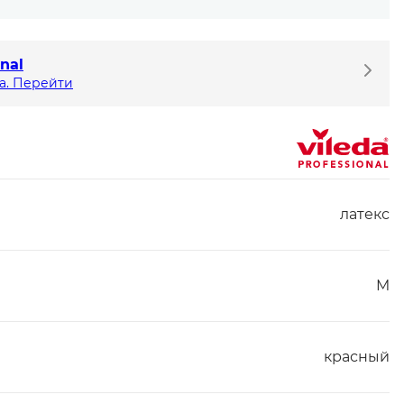
onal
а. Перейти
латекс
M
красный