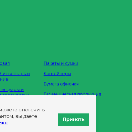
овая
Пакеты и сумки
 инвентарь и
Контейнеры
ание
Бумага офисная
сессуары и
Гигиеническая продукция
я сервировки
Одноразовая посуда
 можете отключить
жности
йтом, вы даете
Принять
ике