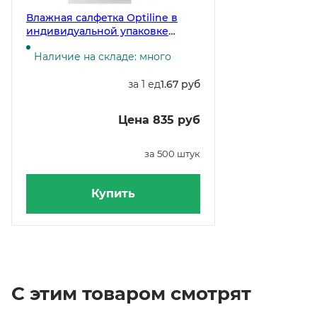
Влажная салфетка Optiline в
индивидуальной упаковке
освежающая с ароматом
Наличие на складе: много
лимона и мяты, 500 штук
за 1 ед
1.67 руб
Цена 835 руб
за 500 штук
Купить
С этим товаром смотрят