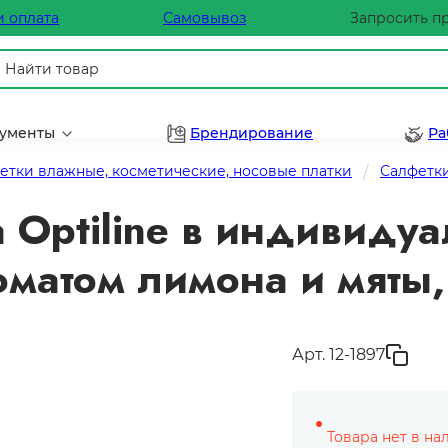
и оплата
Самовывоз
Запросить п
рументы
Брендирование
Ра
етки влажные, косметические, носовые платки
Салфетк
 Optiline в индивидуа
матом лимона и мяты,
Арт. 12-1897
Товара нет в на