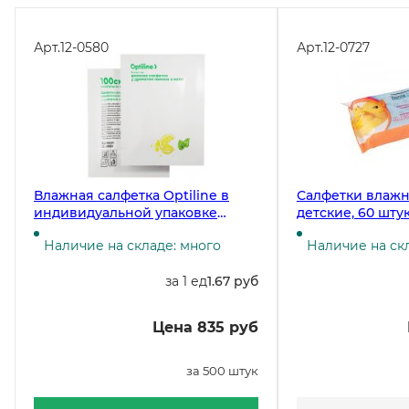
Арт.
12-0580
Арт.
12-0727
Влажная салфетка Optiline в
Салфетки влажн
индивидуальной упаковке
детские, 60 шту
освежающая с ароматом
Наличие на складе: много
Наличие на ск
лимона и мяты, 500 штук
за 1 ед
1.67 руб
Цена 835 руб
за 500 штук