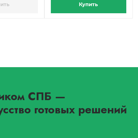
ить
Купить
иком СПБ
—
усство готовых решений