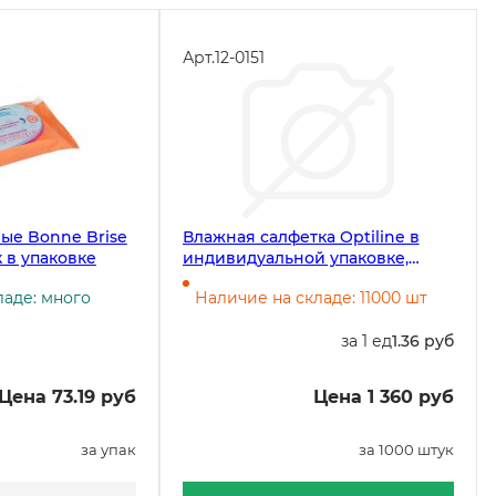
Арт.
12-0151
ые Bonne Brise
Влажная салфетка Optiline в
к в упаковке
индивидуальной упаковке,
освежающая с ароматом
ладе: много
Наличие на складе: 11000 шт
лимона и мяты, в коробке 1000
штук
за 1 ед
1.36 руб
Цена 73.19 руб
Цена 1 360 руб
за упак
за 1000 штук